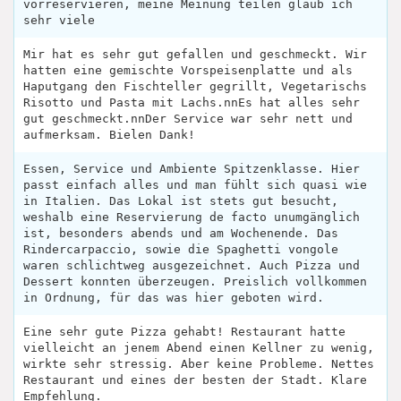
vorreservieren, meine Meinung teilen glaub ich
sehr viele
Mir hat es sehr gut gefallen und geschmeckt. Wir
hatten eine gemischte Vorspeisenplatte und als
Haputgang den Fischteller gegrillt, Vegetarischs
Risotto und Pasta mit Lachs.nnEs hat alles sehr
gut geschmeckt.nnDer Service war sehr nett und
aufmerksam. Bielen Dank!
Essen, Service und Ambiente Spitzenklasse. Hier
passt einfach alles und man fühlt sich quasi wie
in Italien. Das Lokal ist stets gut besucht,
weshalb eine Reservierung de facto unumgänglich
ist, besonders abends und am Wochenende. Das
Rindercarpaccio, sowie die Spaghetti vongole
waren schlichtweg ausgezeichnet. Auch Pizza und
Dessert konnten überzeugen. Preislich vollkommen
in Ordnung, für das was hier geboten wird.
Eine sehr gute Pizza gehabt! Restaurant hatte
vielleicht an jenem Abend einen Kellner zu wenig,
wirkte sehr stressig. Aber keine Probleme. Nettes
Restaurant und eines der besten der Stadt. Klare
Empfehlung.