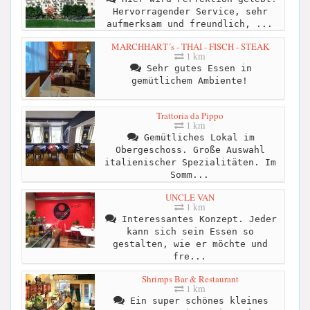
Hervorragender Service, sehr
aufmerksam und freundlich, ...
MARCHHART´s - THAI - FISCH - STEAK
1 km
Sehr gutes Essen in
gemütlichem Ambiente!
Trattoria da Pippo
1 km
Gemütliches Lokal im
Obergeschoss. Große Auswahl
italienischer Spezialitäten. Im
Somm...
UNCLE VAN
1 km
Interessantes Konzept. Jeder
kann sich sein Essen so
gestalten, wie er möchte und
fre...
Shrimps Bar & Restaurant
1 km
Ein super schönes kleines