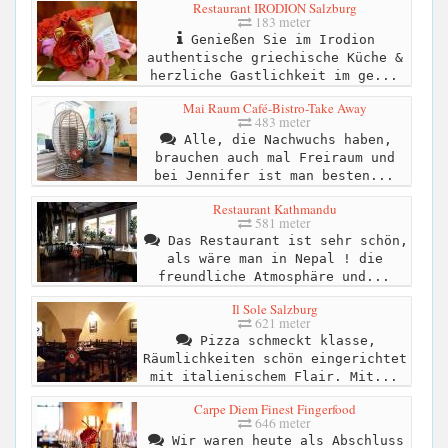
Restaurant IRODION Salzburg
183 meter
Genießen Sie im Irodion
authentische griechische Küche &
herzliche Gastlichkeit im ge...
Mai Raum Café-Bistro-Take Away
483 meter
Alle, die Nachwuchs haben,
brauchen auch mal Freiraum und
bei Jennifer ist man besten...
Restaurant Kathmandu
581 meter
Das Restaurant ist sehr schön,
als wäre man in Nepal ! die
freundliche Atmosphäre und...
Il Sole Salzburg
621 meter
Pizza schmeckt klasse,
Räumlichkeiten schön eingerichtet
mit italienischem Flair. Mit...
Carpe Diem Finest Fingerfood
646 meter
Wir waren heute als Abschluss