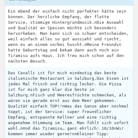
Ein Abend der einfach nicht perfekter hätte sein
können. Der herzliche Empfang, der flotte
Service, stimmige Hintergrundmusik.nDie Auswahl
und Qualität an Speisen möchte ich besonders
hervorheben. Man kann sich so schwer entscheiden,
weil einfach alles so gut aussieht und riecht,
wenn es an einem vorbei huscht.nMeine Freundin
hatte Geburtstag und bekam dann auch noch ein
Tiramisu aufs Haus. Ich freu mich schon auf den
nächsten Besuch.
Das Cavalli ist für mich eindeutig das beste
italienische Restaurant in Salzburg.Das Essen ist
jedes Mal frisch und richtig lecker. Die Pizza
ist für mich ganz klar die beste in
Salzburg.nFisch und Meeresfrüchte schmecken, als
wären sie gerade erst aus dem Meer gekommen.
Qualität einfach TOP!!nWas das Ganze aber nochmal
toppt, ist der Service: super freundlicher
Empfang, entspannte Kellner und eine richtig
angenehme Stimmung im Team. Man fühlt sich sofort
wohl.nUnd das Tiramisu… ganz ehrlich: 10/10nWir
kommen immer wieder gerne!nnKleiner Tipp: