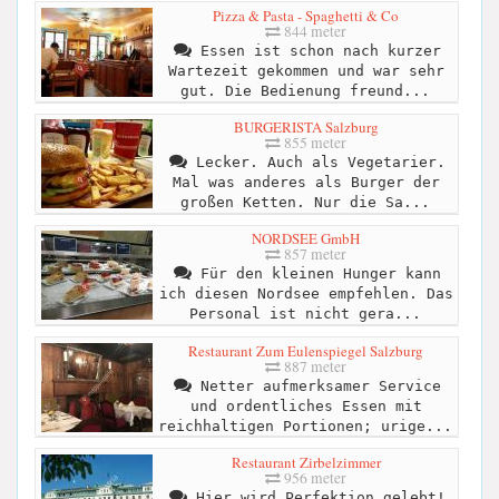
Pizza & Pasta - Spaghetti & Co
844 meter
Essen ist schon nach kurzer
Wartezeit gekommen und war sehr
gut. Die Bedienung freund...
BURGERISTA Salzburg
855 meter
Lecker. Auch als Vegetarier.
Mal was anderes als Burger der
großen Ketten. Nur die Sa...
NORDSEE GmbH
857 meter
Für den kleinen Hunger kann
ich diesen Nordsee empfehlen. Das
Personal ist nicht gera...
Restaurant Zum Eulenspiegel Salzburg
887 meter
Netter aufmerksamer Service
und ordentliches Essen mit
reichhaltigen Portionen; urige...
Restaurant Zirbelzimmer
956 meter
Hier wird Perfektion gelebt!