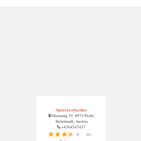
Sport Gerhardter
Gleiming 35, 8973 Pichl,
Steiermark, Austria
+4364547457
(21)