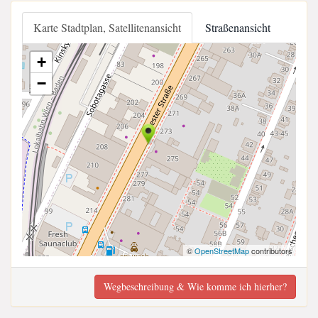
Karte Stadtplan, Satellitenansicht
Straßenansicht
+
−
©
OpenStreetMap
contributors
Wegbeschreibung & Wie komme ich hierher?