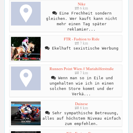
Nike
6 km
Eine Frechheit sondern
gleichen. Wer kauft kann nicht
mehr einen Tag später
reklamier...
FTR - Fashion to Ride
7 km
Ekelhaft sexistische Werbung
Runners Point Wien // Mariahilferstraße
7 km
Wenn man so in Eile und
ungehalten wie ich in einen
solchen Store kommt und der
Verkä...
Dainese
8 km
Sehr sympathische Betreuung,
alles auf höchstem Niveau einfach
zum empfehlen.