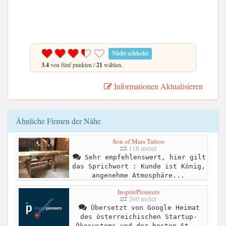
Nicht schlecht
3.4
von fünf punkten /
21
wählen.
Informationen Aktualisieren
Ähnliche Firmen der Nähe
Son of Mars Tattoo
118 meter
Sehr empfehlenswert, hier gilt
das Sprichwort : Kunde ist König,
angenehme Atmosphäre...
InspirePioneers
260 meter
Übersetzt von Google Heimat
des österreichischen Startup-
Ökosystems und der besten St...