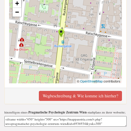
+
−
©
OpenStreetMap
contributors
Wegbeschreibung & Wie komme ich hierher?
hinzufügen eines
Pragmatische Psychologie Zentrum Wien
-stadtplans zu ihrer webseite;