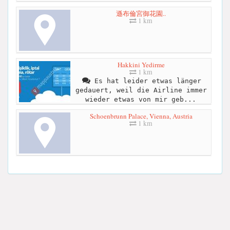
遜布倫宮御花園..
1 km
Hakkini Yedirme
1 km
Es hat leider etwas länger
gedauert, weil die Airline immer
wieder etwas von mir geb...
Schoenbrunn Palace, Vienna, Austria
1 km