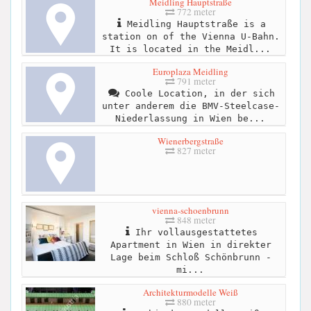
Meidling Hauptstraße
772 meter
Meidling Hauptstraße is a
station on of the Vienna U-Bahn.
It is located in the Meidl...
Europlaza Meidling
791 meter
Coole Location, in der sich
unter anderem die BMV-Steelcase-
Niederlassung in Wien be...
Wienerbergstraße
827 meter
vienna-schoenbrunn
848 meter
Ihr vollausgestattetes
Apartment in Wien in direkter
Lage beim Schloß Schönbrunn -
mi...
Architekturmodelle Weiß
880 meter