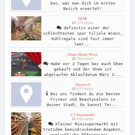
Das, was man dich im ersten
Bezirk erwartet!
SPAR
374 meter
definitiv einer der
schlechtesten spar Filiale Wiens,
Kühlregale sind fast immer
leer...
Durra Markt Wien
569 meter
Habe vor 2 Tagen bei euch Ghee
gekauft und der Ghee ist
abgelaufen Ablaufdatum März 2...
Treatwell
633 meter
Bei uns findest du die besten
Friseur und Beautysalons in
deiner Stadt. Du kannst Ter...
U3 Supermarkt
666 meter
Kleiner Minisupermarkt mit
trotzdem beeindruckendem Angebot,
unglaubliche Öffnungszei...