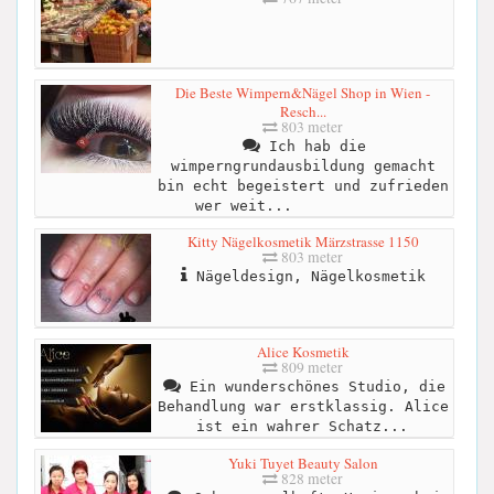
Die Beste Wimpern&Nägel Shop in Wien -
Resch...
803 meter
Ich hab die
wimperngrundausbildung gemacht
bin echt begeistert und zufrieden
wer weit...
Kitty Nägelkosmetik Märzstrasse 1150
803 meter
Nägeldesign, Nägelkosmetik
Alice Kosmetik
809 meter
Ein wunderschönes Studio, die
Behandlung war erstklassig. Alice
ist ein wahrer Schatz...
Yuki Tuyet Beauty Salon
828 meter