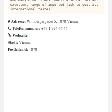
and many other items. PROSI also carries an
excellent range of imported fish to suit all
international tastes.
Adresse:
Wimbergergasse 5, 1070 Vienne
Telefonnummer:
+43 1 974 44 44
Webseite
Stadt:
Vienna
Postleitzahl:
1070