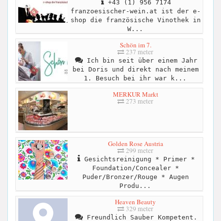
+43 (1) 956 7174
franzoesischer-wein.at ist der e-
shop die französische Vinothek in
W...
Schön im 7.
237 meter
Ich bin seit über einem Jahr
bei Doris und direkt nach meinem
1. Besuch bei ihr war k...
MERKUR Markt
273 meter
Golden Rose Austria
299 meter
Gesichtsreinigung * Primer *
Foundation/Concealer *
Puder/Bronzer/Rouge * Augen
Produ...
Heaven Beauty
329 meter
Freundlich Sauber Kompetent.