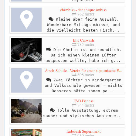
chimbiss - der chique imbiss
762 meter
Kleine aber feine Auswahl.
Wunderbare Mittagsimbisse, und
die vielleicht besten Fisch...
Elit-Carwash
785 meter
Die Chefin ist unfreundlich.
Da ich einen kleinen Lüfter
auspusten wollte, habe ich g...
Ätsch-Schule - Verein für emanzipatorische E...
808 meter
Zwei Töchter in Kindergarten
und Volksschule gewesen - nichts
Besseres hätte ihnen pa...
EVO Fitness
844 meter
Tolle Ausstattung, extrem
sauber und stylisches Ambiente...
Tarboush Supermarkt
930 meter