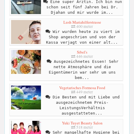
Eine super Ärztin. Ich bin nun
schon seit fünf Jahren bei Dr.
Djahan und mir wurde im...
Lush Mariahilferstrasse
400 meter
Wir wurden heute zu viert im
Shop angeschrien und von der
Kassa verjagt von einer alt...
Sibel's
446 meter
Ausgezeichnetes Essen! Sehr
nette Atmosphäre und die
Eigentümerin war sehr um uns
bem...
Vegetarisches Formosa Food
449 meter
Die Besten und mit Liebe und
ausgezeichnetem Preis-
LeistungsVerhältnis
ausgestatteten...
Yuki Tuyet Beauty Salon
518 meter
Sehr mangelhafte Hygiene bei