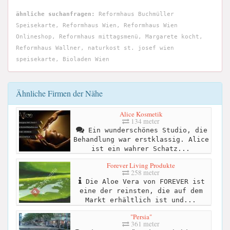
ähnliche suchanfragen:
Reformhaus Buchmüller
Speisekarte, Reformhaus Wien, Reformhaus Wien
Onlineshop, Reformhaus mittagsmenü, Margarete kocht,
Reformhaus Wallner, naturkost st. josef wien
speisekarte, Bioladen Wien
Ähnliche Firmen der Nähe
Alice Kosmetik
134 meter
Ein wunderschönes Studio, die
Behandlung war erstklassig. Alice
ist ein wahrer Schatz...
Forever Living Produkte
258 meter
Die Aloe Vera von FOREVER ist
eine der reinsten, die auf dem
Markt erhältlich ist und...
"Persia"
361 meter