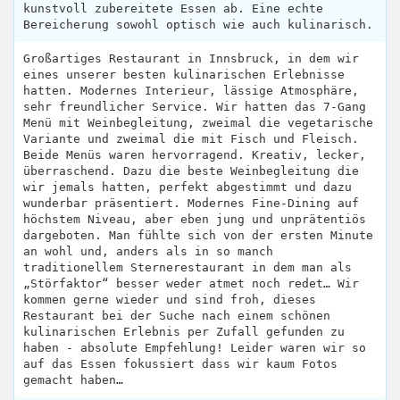
kunstvoll zubereitete Essen ab. Eine echte
Bereicherung sowohl optisch wie auch kulinarisch.
Großartiges Restaurant in Innsbruck, in dem wir
eines unserer besten kulinarischen Erlebnisse
hatten. Modernes Interieur, lässige Atmosphäre,
sehr freundlicher Service. Wir hatten das 7-Gang
Menü mit Weinbegleitung, zweimal die vegetarische
Variante und zweimal die mit Fisch und Fleisch.
Beide Menüs waren hervorragend. Kreativ, lecker,
überraschend. Dazu die beste Weinbegleitung die
wir jemals hatten, perfekt abgestimmt und dazu
wunderbar präsentiert. Modernes Fine-Dining auf
höchstem Niveau, aber eben jung und unprätentiös
dargeboten. Man fühlte sich von der ersten Minute
an wohl und, anders als in so manch
traditionellem Sternerestaurant in dem man als
„Störfaktor“ besser weder atmet noch redet… Wir
kommen gerne wieder und sind froh, dieses
Restaurant bei der Suche nach einem schönen
kulinarischen Erlebnis per Zufall gefunden zu
haben - absolute Empfehlung! Leider waren wir so
auf das Essen fokussiert dass wir kaum Fotos
gemacht haben…