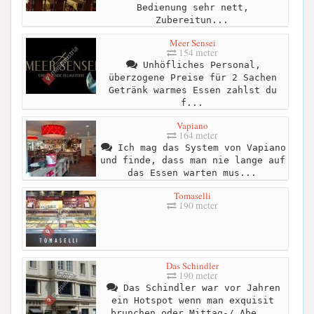
Bedienung sehr nett,
Zubereitun...
Meer Sensei
154 meter
Unhöfliches Personal,
überzogene Preise für 2 Sachen
Getränk warmes Essen zahlst du
f...
Vapiano
164 meter
Ich mag das System von Vapiano
und finde, dass man nie lange auf
das Essen warten mus...
Tomaselli
190 meter
Das Schindler
190 meter
Das Schindler war vor Jahren
ein Hotspot wenn man exquisit
brunchen oder Mittag-/ Abe...