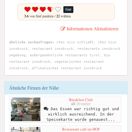
Gut
3.6
von fünf punkten /
22
wählen.
Informationen Aktualisieren
ähnliche suchanfragen:
chez nico schließt, chez nico
innsbruck, restaurant innsbruck, restaurants innsbruck
umgebung, außergewöhnliche restaurants tirol, bio
restaurant innsbruck, vegetarisches restaurant
innsbruck, afrikanisches restaurant innsbruck
Ähnliche Firmen der Nähe
Breakfast Club
20 meter
Das Essen war richtig gut und
wirklich ausreichend. In der
Speisekarte wurde genauest...
Restaurant café im HOF