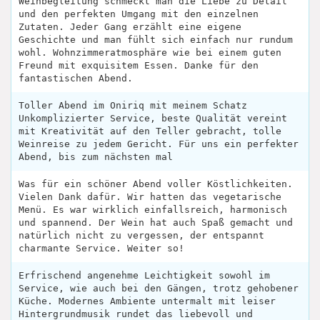
Weinbegleitung schmeckt man die Liebe zu Detail
und den perfekten Umgang mit den einzelnen
Zutaten. Jeder Gang erzählt eine eigene
Geschichte und man fühlt sich einfach nur rundum
wohl. Wohnzimmeratmosphäre wie bei einem guten
Freund mit exquisitem Essen. Danke für den
fantastischen Abend.
Toller Abend im Oniriq mit meinem Schatz
Unkomplizierter Service, beste Qualität vereint
mit Kreativität auf den Teller gebracht, tolle
Weinreise zu jedem Gericht. Für uns ein perfekter
Abend, bis zum nächsten mal
Was für ein schöner Abend voller Köstlichkeiten.
Vielen Dank dafür. Wir hatten das vegetarische
Menü. Es war wirklich einfallsreich, harmonisch
und spannend. Der Wein hat auch Spaß gemacht und
natürlich nicht zu vergessen, der entspannt
charmante Service. Weiter so!
Erfrischend angenehme Leichtigkeit sowohl im
Service, wie auch bei den Gängen, trotz gehobener
Küche. Modernes Ambiente untermalt mit leiser
Hintergrundmusik rundet das liebevoll und