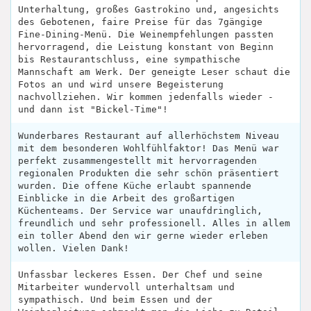
Unterhaltung, großes Gastrokino und, angesichts
des Gebotenen, faire Preise für das 7gängige
Fine-Dining-Menü. Die Weinempfehlungen passten
hervorragend, die Leistung konstant von Beginn
bis Restaurantschluss, eine sympathische
Mannschaft am Werk. Der geneigte Leser schaut die
Fotos an und wird unsere Begeisterung
nachvollziehen. Wir kommen jedenfalls wieder -
und dann ist "Bickel-Time"!
Wunderbares Restaurant auf allerhöchstem Niveau
mit dem besonderen Wohlfühlfaktor! Das Menü war
perfekt zusammengestellt mit hervorragenden
regionalen Produkten die sehr schön präsentiert
wurden. Die offene Küche erlaubt spannende
Einblicke in die Arbeit des großartigen
Küchenteams. Der Service war unaufdringlich,
freundlich und sehr professionell. Alles in allem
ein toller Abend den wir gerne wieder erleben
wollen. Vielen Dank!
Unfassbar leckeres Essen. Der Chef und seine
Mitarbeiter wundervoll unterhaltsam und
sympathisch. Und beim Essen und der