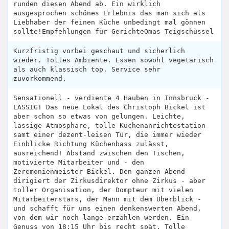
runden diesen Abend ab. Ein wirklich
ausgesprochen schönes Erlebnis das man sich als
Liebhaber der feinen Küche unbedingt mal gönnen
sollte!Empfehlungen für GerichteOmas Teigschüssel
Kurzfristig vorbei geschaut und sicherlich
wieder. Tolles Ambiente. Essen sowohl vegetarisch
als auch klassisch top. Service sehr
zuvorkommend.
Sensationell - verdiente 4 Hauben in Innsbruck -
LÄSSIG! Das neue Lokal des Christoph Bickel ist
aber schon so etwas von gelungen. Leichte,
lässige Atmosphäre, tolle Küchenanrichtestation
samt einer dezent-leisen Tür, die immer wieder
Einblicke Richtung Küchenbass zulässt,
ausreichend! Abstand zwischen den Tischen,
motivierte Mitarbeiter und - den
Zeremonienmeister Bickel. Den ganzen Abend
dirigiert der Zirkusdirektor ohne Zirkus - aber
toller Organisation, der Dompteur mit vielen
Mitarbeiterstars, der Mann mit dem Überblick -
und schafft für uns einen denkenswerten Abend,
von dem wir noch lange erzählen werden. Ein
Genuss von 18:15 Uhr bis recht spät. Tolle