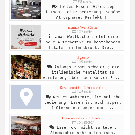
93 meter
Tolles Essen. Alles top
frisch. Tolle Bedienung. Schöne
Atmosphäre. Perfekt!!!
mamas Weltküche
127 meter
mamas Weltküche bietet eine
neue Alternative zu bestehenden
Lokalen in Innsbruck. Die...
Il gusto
139 meter
Anfangs etwas schwierig die
italienische Mentalität zu
verstehen, aber nach kurzer Ei...
Restaurant Café Arkadenhof
145 meter
Nettes Ambiente, freundliche
Bedienung. Essen ist auch super.
4 Sterne nur wegen der ...
China-Restaurant Canton
151 meter
Essen ok, nicht zu teuer.
Atmospähre sehr autentisch.