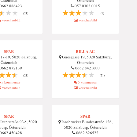
Österreich
Österreich
0662 886423
057 0303 0015
(21)
(1)
vorschaubild
vorschaubild
SPAR
BILLA AG
 17-19, 5020 Salzburg,
Griesgasse 19, 5020 Salzburg,
Österreich
Österreich
0662 872139
0662 8421600
(21)
(21)
5 kommentar
5 kommentar
vorschaubild
vorschaubild
SPAR
SPAR
 Hauptstraße 93A, 5020
Innsbrucker Bundesstraße 126,
burg, Österreich
5020 Salzburg, Österreich
0662 450428
0662 826522