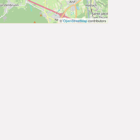
©
OpenStreetMap
contributors