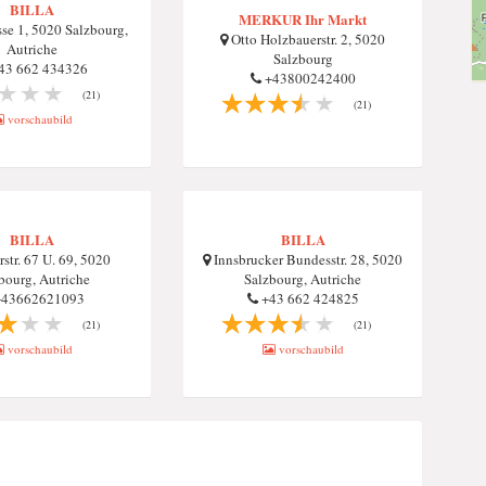
BILLA
MERKUR Ihr Markt
se 1, 5020 Salzbourg,
Otto Holzbauerstr. 2, 5020
Autriche
Salzbourg
43 662 434326
+43800242400
(21)
(21)
vorschaubild
BILLA
BILLA
str. 67 U. 69, 5020
Innsbrucker Bundesstr. 28, 5020
bourg, Autriche
Salzbourg, Autriche
43662621093
+43 662 424825
(21)
(21)
vorschaubild
vorschaubild