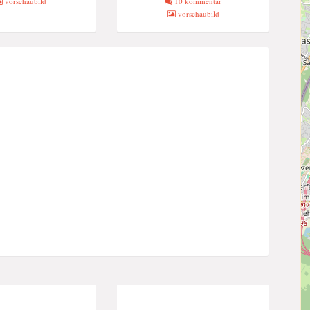
vorschaubild
10 kommentar
vorschaubild