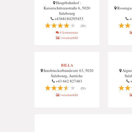
Hauptbahnhof :
Kaiserschützenstraße 6, 5020
Rosengas
Salzbourg
+4368184295453
+
(21)
4 kommentar
vorschaubild
BILLA
Innsbruckerbundesstr. 63, 5020
Aigner
Salzbourg, Autriche
Salz
+43 662 827483
+
(21)
vorschaubild