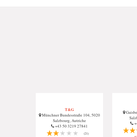
T&G
Gaisbe
Münchner Bundesstraße 104, 5020
Salz
Salzbourg, Autriche
+
+43 50 3219 27841
(21)