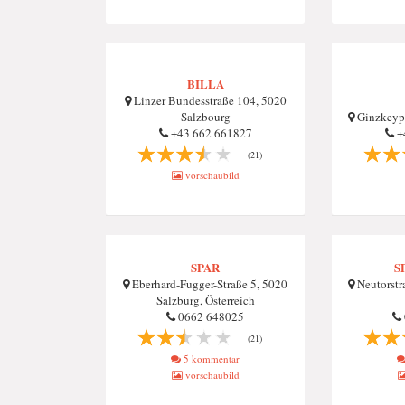
BILLA
Linzer Bundesstraße 104, 5020
Salzbourg
Ginzkeypl
+43 662 661827
+
(21)
vorschaubild
SPAR
S
Eberhard-Fugger-Straße 5, 5020
Neutorstr
Salzburg, Österreich
0662 648025
(21)
5 kommentar
vorschaubild