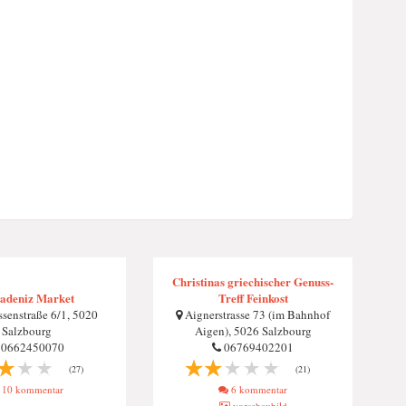
Christinas griechischer Genuss-
adeniz Market
Treff Feinkost
senstraße 6/1, 5020
Aignerstrasse 73 (im Bahnhof
Salzbourg
Aigen), 5026 Salzbourg
0662450070
06769402201
(27)
(21)
10 kommentar
6 kommentar
vorschaubild