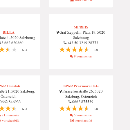
MPREIS
BILLA
Graf-Zeppelin-Platz 19, 5020
atz 4, 5020 Salzbourg
Salzbourg
43 662 620860
+43 50 3219 28773
(21)
(21)
9 kommentar
PAR Oueslati
SPAR Praxmarer KG
aße 21, 5020 Salzburg,
Paracelsusstraße 26, 5020
Österreich
Salzburg, Österreich
0662 846933
0662 875539
(21)
(21)
5 kommentar
5 kommentar
vorschaubild
vorschaubild