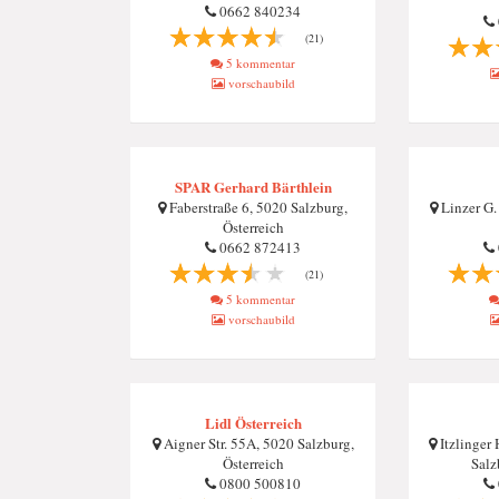
0662 840234
(21)
5 kommentar
vorschaubild
SPAR Gerhard Bärthlein
Faberstraße 6, 5020 Salzburg,
Linzer G.
Österreich
0662 872413
(21)
5 kommentar
vorschaubild
Lidl Österreich
Aigner Str. 55A, 5020 Salzburg,
Itzlinger
Österreich
Salz
0800 500810