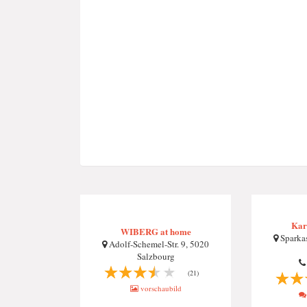
Kar
WIBERG at home
Sparkas
Adolf-Schemel-Str. 9, 5020
Salzbourg
(21)
vorschaubild