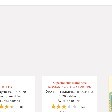
Supermarket Romanesc
BILLA
ROMANIAmarkt-SALZBURG
rgstrasse 11a, 5020
BAYERHAMMERSTRASSE 12c,
bourg, Autriche
5020 Salzbourg
43 662 650535
06766409094
(21)
(22)