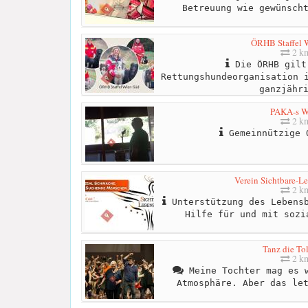
Betreuung wie gewünsch
ÖRHB Staffel 
2 k
Die ÖRHB gilt
Rettungshundeorganisation 
ganzjähr
PAKA-s W
2 k
Gemeinnützige 
Verein Sichtbare-Le
2 k
Unterstützung des Lebensb
Hilfe für und mit sozi
Tanz die To
2 k
Meine Tochter mag es w
Atmosphäre. Aber das le