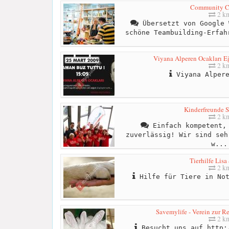
Community C
2 k
Übersetzt von Google 
schöne Teambuilding-Erfah
Viyana Alperen Ocakları Eğ
2 k
Viyana Alpere
Kinderfreunde 
2 k
Einfach kompetent, 
zuverlässig! Wir sind seh
w...
Tierhilfe Lis
2 k
Hilfe für Tiere in Not
Savemylife - Verein zur Re
2 k
Besucht uns auf http: