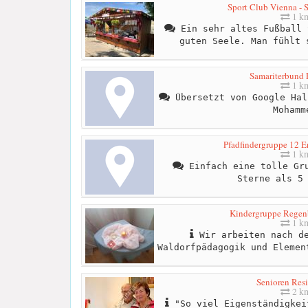
Sport Club Vienna
1 k
Ein sehr altes Fußball 
guten Seele. Man fühlt 
Samariterbund 
1 k
Übersetzt von Google Hal
Mohamm
Pfadfindergruppe 12 E
1 k
Einfach eine tolle Gru
Sterne als 5
Kindergruppe Regen
1 k
Wir arbeiten nach de
Waldorfpädagogik und Elemen
Senioren Res
2 k
"So viel Eigenständigkei