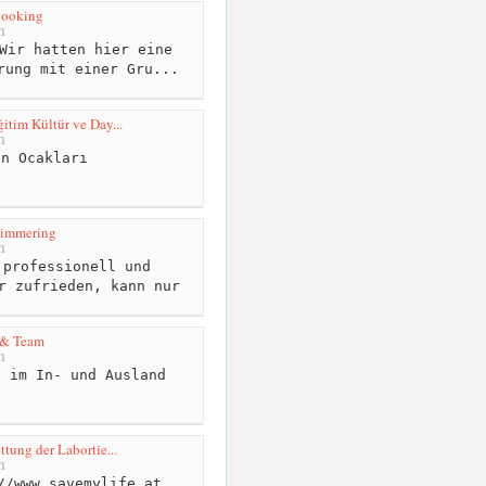
ooking
m
Wir hatten hier eine
rung mit einer Gru...
itim Kültür ve Day...
m
n Ocakları
Simmering
m
professionell und
r zufrieden, kann nur
a & Team
m
 im In- und Ausland
ttung der Labortie...
m
//www.savemylife.at