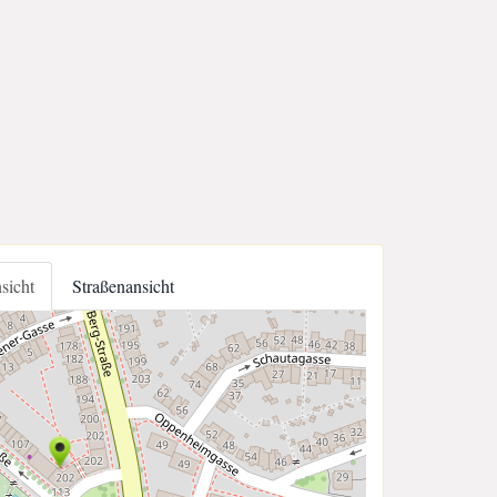
nsicht
Straßenansicht