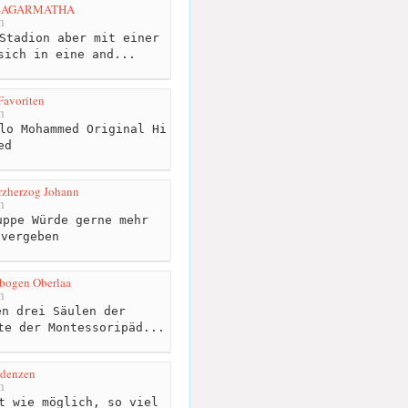
 - SAGARMATHA
m
Stadion aber mit einer
sich in eine and...
Favoriten
m
lo Mohammed Original Hi
ed
rzherzog Johann
m
ppe Würde gerne mehr
 vergeben
bogen Oberlaa
m
n drei Säulen der
te der Montessoripäd...
idenzen
m
t wie möglich, so viel