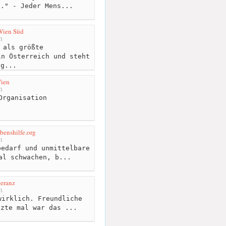
t." - Jeder Mens...
Wien Süd
m
 als größte
in Österreich und steht
ig...
ien
m
Organisation
benshilfe.org
m
edarf und unmittelbare
al schwachen, b...
leranz
m
irklich. Freundliche
tzte mal war das ...