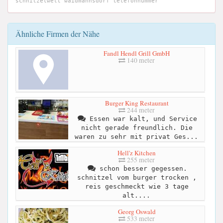
schnitzelwelt waidmannsdorf telefonnummer
Ähnliche Firmen der Nähe
Fandl Hendl Grill GmbH
140 meter
Burger King Restaurant
244 meter
Essen war kalt, und Service
nicht gerade freundlich. Die
waren zu sehr mit privat Ges...
Hell'z Kitchen
255 meter
schon besser gegessen.
schnitzel vom burger trocken ,
reis geschmeckt wie 3 tage
alt....
Georg Oswald
533 meter