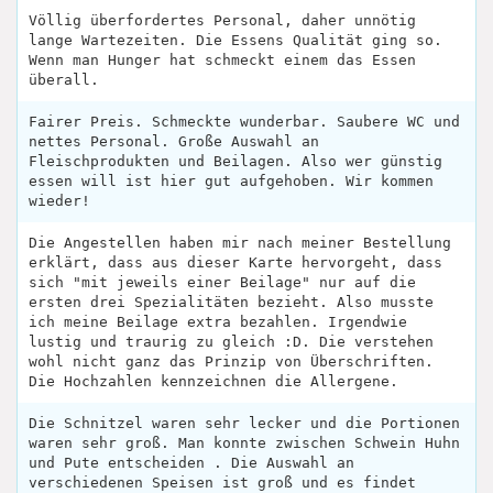
Völlig überfordertes Personal, daher unnötig
lange Wartezeiten. Die Essens Qualität ging so.
Wenn man Hunger hat schmeckt einem das Essen
überall.
Fairer Preis. Schmeckte wunderbar. Saubere WC und
nettes Personal. Große Auswahl an
Fleischprodukten und Beilagen. Also wer günstig
essen will ist hier gut aufgehoben. Wir kommen
wieder!
Die Angestellen haben mir nach meiner Bestellung
erklärt, dass aus dieser Karte hervorgeht, dass
sich "mit jeweils einer Beilage" nur auf die
ersten drei Spezialitäten bezieht. Also musste
ich meine Beilage extra bezahlen. Irgendwie
lustig und traurig zu gleich :D. Die verstehen
wohl nicht ganz das Prinzip von Überschriften.
Die Hochzahlen kennzeichnen die Allergene.
Die Schnitzel waren sehr lecker und die Portionen
waren sehr groß. Man konnte zwischen Schwein Huhn
und Pute entscheiden . Die Auswahl an
verschiedenen Speisen ist groß und es findet