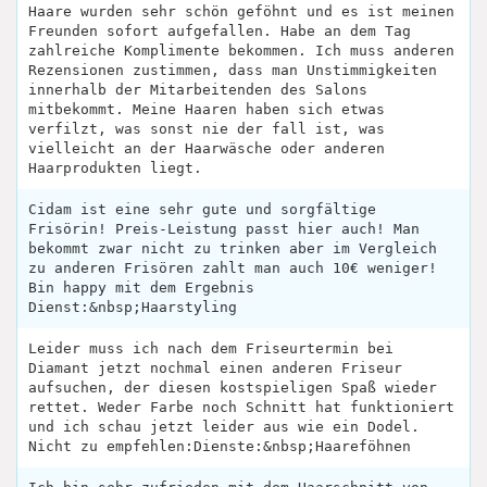
Haare wurden sehr schön geföhnt und es ist meinen
Freunden sofort aufgefallen. Habe an dem Tag
zahlreiche Komplimente bekommen. Ich muss anderen
Rezensionen zustimmen, dass man Unstimmigkeiten
innerhalb der Mitarbeitenden des Salons
mitbekommt. Meine Haaren haben sich etwas
verfilzt, was sonst nie der fall ist, was
vielleicht an der Haarwäsche oder anderen
Haarprodukten liegt.
Cidam ist eine sehr gute und sorgfältige
Frisörin! Preis-Leistung passt hier auch! Man
bekommt zwar nicht zu trinken aber im Vergleich
zu anderen Frisören zahlt man auch 10€ weniger!
Bin happy mit dem Ergebnis
Dienst:&nbsp;Haarstyling
Leider muss ich nach dem Friseurtermin bei
Diamant jetzt nochmal einen anderen Friseur
aufsuchen, der diesen kostspieligen Spaß wieder
rettet. Weder Farbe noch Schnitt hat funktioniert
und ich schau jetzt leider aus wie ein Dodel.
Nicht zu empfehlen:Dienste:&nbsp;Haareföhnen