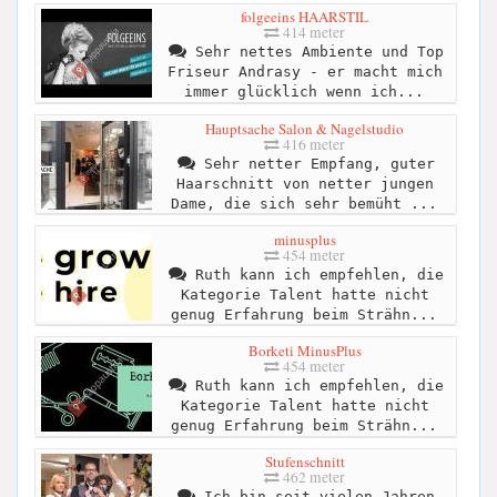
folgeeins HAARSTIL
414 meter
Sehr nettes Ambiente und Top
Friseur Andrasy - er macht mich
immer glücklich wenn ich...
Hauptsache Salon & Nagelstudio
416 meter
Sehr netter Empfang, guter
Haarschnitt von netter jungen
Dame, die sich sehr bemüht ...
minusplus
454 meter
Ruth kann ich empfehlen, die
Kategorie Talent hatte nicht
genug Erfahrung beim Strähn...
Borketi MinusPlus
454 meter
Ruth kann ich empfehlen, die
Kategorie Talent hatte nicht
genug Erfahrung beim Strähn...
Stufenschnitt
462 meter
Ich bin seit vielen Jahren