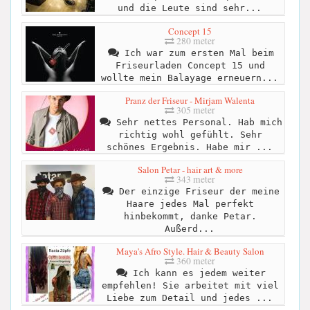
und die Leute sind sehr...
Concept 15
280 meter
Ich war zum ersten Mal beim
Friseurladen Concept 15 und
wollte mein Balayage erneuern...
Pranz der Friseur - Mirjam Walenta
305 meter
Sehr nettes Personal. Hab mich
richtig wohl gefühlt. Sehr
schönes Ergebnis. Habe mir ...
Salon Petar - hair art & more
343 meter
Der einzige Friseur der meine
Haare jedes Mal perfekt
hinbekommt, danke Petar.
Außerd...
Maya's Afro Style. Hair & Beauty Salon
360 meter
Ich kann es jedem weiter
empfehlen! Sie arbeitet mit viel
Liebe zum Detail und jedes ...