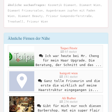
ähnliche suchanfragen:
Kosmetik Diamant, Diamant Wien,
Diamant Friseursalon, Augenbrauen zupfen mit Faden
Wien, Diamant Beauty, Friseur Gumpendorferstraße,
Treatwell, Friseur Wien
Ähnliche Firmen der Nähe
Taipei Frisör
65 meter
Ich war heute bei Mr. Cheng
für mein Haar Upgrade. Die
Beratung, der Schnitt und das ...
hairgott wien
181 meter
Ganz tolle Friseurin und die
erste die wirklich auf meine
Haarstruktur eingegangen is...
Ali Barber
236 meter
Gibt für mich nur noch diesen
Barbershop. Hat ein super Flair