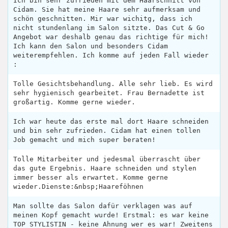
Ich bin sehr zufrieden mit dem Haarschnitt von
Cidam. Sie hat meine Haare sehr aufmerksam und
schön geschnitten. Mir war wichitg, dass ich
nicht stundenlang im Salon sitzte. Das Cut & Go
Angebot war deshalb genau das richtige für mich!
Ich kann den Salon und besonders Cidam
weiterempfehlen. Ich komme auf jeden Fall wieder
:
Tolle Gesichtsbehandlung. Alle sehr lieb. Es wird
sehr hygienisch gearbeitet. Frau Bernadette ist
großartig. Komme gerne wieder.
Ich war heute das erste mal dort Haare schneiden
und bin sehr zufrieden. Cidam hat einen tollen
Job gemacht und mich super beraten!
Tolle Mitarbeiter und jedesmal überrascht über
das gute Ergebnis. Haare schneiden und stylen
immer besser als erwartet. Komme gerne
wieder.Dienste:&nbsp;Haareföhnen
Man sollte das Salon dafür verklagen was auf
meinen Kopf gemacht wurde! Erstmal: es war keine
TOP STYLISTIN - keine Ahnung wer es war! Zweitens