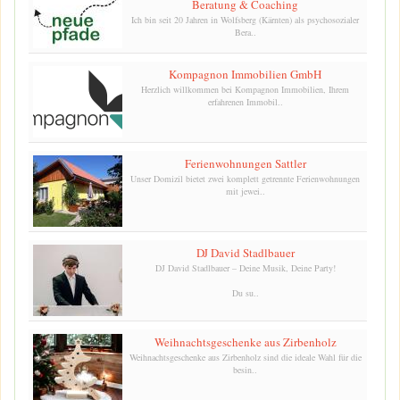
Beratung & Coaching
Ich bin seit 20 Jahren in Wolfsberg (Kärnten) als psychosozialer
Bera..
Kompagnon Immobilien GmbH
Herzlich willkommen bei Kompagnon Immobilien, Ihrem
erfahrenen Immobil..
Ferienwohnungen Sattler
Unser Domizil bietet zwei komplett getrennte Ferienwohnungen
mit jewei..
DJ David Stadlbauer
DJ David Stadlbauer – Deine Musik, Deine Party!
Du su..
Weihnachtsgeschenke aus Zirbenholz
Weihnachtsgeschenke aus Zirbenholz sind die ideale Wahl für die
besin..