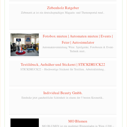
Zirbenholz Ratgeber
Zirbenzeit.at ist ein deutschsprachiges Magazin- und Themenportal rund..
Fotobox mieten | Automaten mieten | Events |
Feier | Autosimulator
Automatenvermietung Wien: Spielgeräte, Fotoboxen & Event-
Technik miet..
Textildruck, Aufnäher und Stickerei | STICKDRUCK22
STICKDRUCK22 – Hochwertige Stickerei für Textilien, Arbeitskleidung..
Individual Beauty Gmbh.
Entdecke jetzt ganzheitliche Schönheit in einem der 5 besten Kosmetik..
MO Blumen
MO BLUMEN ist ein moderner Blumenladen in Wien (1200 –