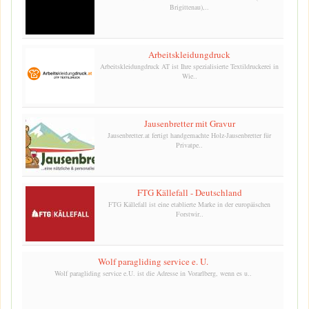
Brigittenau),..
Arbeitskleidungdruck
Arbeitskleidungdruck AT ist Ihre spezialisierte Textildruckerei in
Wie..
Jausenbretter mit Gravur
Jausenbretter.at fertigt handgemachte Holz-Jausenbretter für
Privatpe..
FTG Källefall - Deutschland
FTG Källefall ist eine etablierte Marke in der europäischen
Forstwir..
Wolf paragliding service e. U.
Wolf paragliding service e.U. ist die Adresse in Vorarlberg, wenn es u..