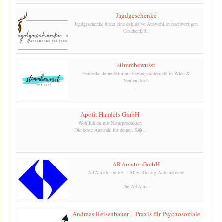
Jagdgeschenke
Jagdgeschenke bietet eine exklusive Auswahl an hochwertigen
Geschenkid..
stimmbewusst
Entdecke deine Stimme: Gesangsunterricht in Wien &
Neulengbach
..
Apofit Handels GmbH
Wohlfühlen mit Naturprodukten
Die beste Auswahl für deinen K�..
ARAmatic GmbH
ARAmatic GmbH – Alles Richtig Automatisiert
Die ARAma..
Andreas Reisenbauer – Praxis für Psychosoziale