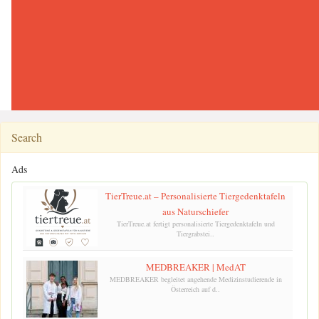
Search
Ads
TierTreue.at – Personalisierte Tiergedenktafeln
aus Naturschiefer
TierTreue.at fertigt personalisierte Tiergedenktafeln und
Tiergrabstei..
MEDBREAKER | MedAT
MEDBREAKER begleitet angehende Medizinstudierende in
Österreich auf d..