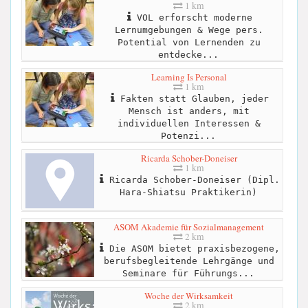
1 km
VOL erforscht moderne
Lernumgebungen & Wege pers.
Potential von Lernenden zu
entdecke...
Learning Is Personal
1 km
Fakten statt Glauben, jeder
Mensch ist anders, mit
individuellen Interessen &
Potenzi...
Ricarda Schober-Doneiser
1 km
Ricarda Schober-Doneiser (Dipl.
Hara-Shiatsu Praktikerin)
ASOM Akademie für Sozialmanagement
2 km
Die ASOM bietet praxisbezogene,
berufsbegleitende Lehrgänge und
Seminare für Führungs...
Woche der Wirksamkeit
2 km