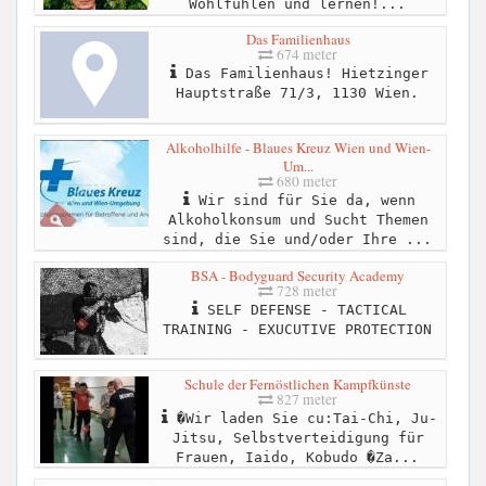
Wohlfühlen und lernen!...
Das Familienhaus
674 meter
Das Familienhaus! Hietzinger
Hauptstraße 71/3, 1130 Wien.
Alkoholhilfe - Blaues Kreuz Wien und Wien-
Um...
680 meter
Wir sind für Sie da, wenn
Alkoholkonsum und Sucht Themen
sind, die Sie und/oder Ihre ...
BSA - Bodyguard Security Academy
728 meter
SELF DEFENSE - TACTICAL
TRAINING - EXUCUTIVE PROTECTION
Schule der Fernöstlichen Kampfkünste
827 meter
�Wir laden Sie cu:Tai-Chi, Ju-
Jitsu, Selbstverteidigung für
Frauen, Iaido, Kobudo �Za...