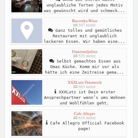
unglaubliche Torten jedes Motiv
was gewünscht wird und schmeck...
Bacowka-Wien
507 meter
Ganz tolles und gemütliches
Restaurant mit unglaublich
leckeren Essen. Wir haben eine...
Franzundjulius
525 meter
Selbst gemachtes Essen aus
Omas Küche. Komm mir vor als
hätte ich eine Zeitreise gema...
XXXLutz Österreich
603 meter
XXXLutz ist Dein erster
Ansprechpartner wenn’s ums Wohnen
und Wohlfühlen geht.
Cafe Allegro
618 meter
Cafe Allegro Official Facebook
page!