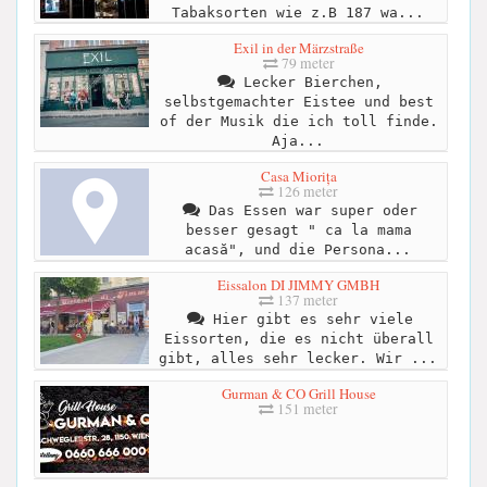
Tabaksorten wie z.B 187 wa...
Exil in der Märzstraße
79 meter
Lecker Bierchen,
selbstgemachter Eistee und best
of der Musik die ich toll finde.
Aja...
Casa Miorița
126 meter
Das Essen war super oder
besser gesagt " ca la mama
acasă", und die Persona...
Eissalon DI JIMMY GMBH
137 meter
Hier gibt es sehr viele
Eissorten, die es nicht überall
gibt, alles sehr lecker. Wir ...
Gurman & CO Grill House
151 meter