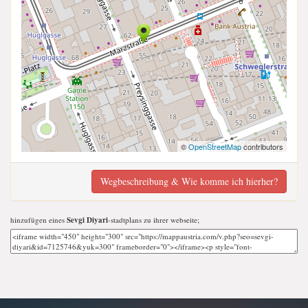
©
OpenStreetMap
contributors
Wegbeschreibung & Wie komme ich hierher?
hinzufügen eines
Sevgi Diyari
-stadtplans zu ihrer webseite;