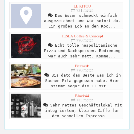
LE KITOU
731 meter
Das Essen schmeckt einfach
ausgezeichnet und war sofort da.
Ein großes Lob an den Koc...
TESLA Coffee & Concept
770 meter
Echt tolle neapolitanische
Pizza und Nachspeisen. Bedienung
war auch sehr nett. Komme...
Pitawerk
770 meter
Bis dato das Beste was ich in
Sachen Pita gegessen habe. Hier
stimmt sogar die CI mit...
Block44
783 meter
Sehr nettes Geschäftslokal mit
integriertem, kleinem Caffe für
den schnellen Espresso...