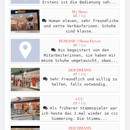
Erstens ist die Bedienung seh...
My Shoes
3 km
Human eleven, sehr freundliche
und nette Verkäuferinen. Schuhe
sind klasse.
HUMANIC I Huma Eleven
3 km
Bin begeistert von den
Mitarbeiterinnen, sie haben mir
meine Schuhe umgetauscht, obwo...
DEICHMANN
3 km
Sehr Freundlich und willig zu
helfen, falls notwendig.
CCC
4 km
Als früherer Stammspieler war
ich heute das 1.mal wieder im ccc
Simmering. Die Stimmu...
DEICHMANN