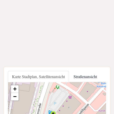
Karte Stadtplan, Satellitenansicht
Straßenansicht
+
−