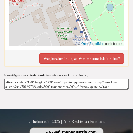
©
OpenStreetMap
contributors
Wegbeschreibung & Wie komme ich hierher?
hinzufügen eines
Skate Austria
-stadtplans zu ihrer webseite;
Urheberrecht 2026 | Alle Rechte vorbehalten.