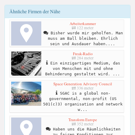
Ähnliche Firmen der Nähe
Arbeiterkammer
122 meter
Bisher wurde mir geholfen. Man
muss am Ball bleiben. Ehrlich
sein und Ausdauer haben....
Freak-Radio
284 meter
Ein einzigartiges Medium, das
von Menschen mit und ohne
Behinderung gestaltet wird. ...
Space Generation Advisory Council
336 meter
SGAC is a global non-
governmental, non-profit (US
501(c)3) organisation and network
w...
Transform Europe
352 meter
Haben uns die Räumlichkeiten
zu fairen Konditionen zur