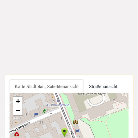
Karte Stadtplan, Satellitenansicht
Straßenansicht
+
−