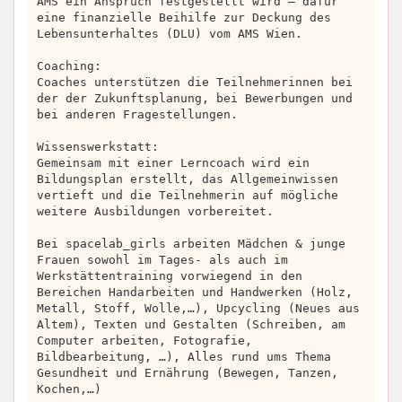
AMS ein Anspruch festgestellt wird – dafür
eine finanzielle Beihilfe zur Deckung des
Lebensunterhaltes (DLU) vom AMS Wien.
Coaching:
Coaches unterstützen die Teilnehmerinnen bei
der der Zukunftsplanung, bei Bewerbungen und
bei anderen Fragestellungen.
Wissenswerkstatt:
Gemeinsam mit einer Lerncoach wird ein
Bildungsplan erstellt, das Allgemeinwissen
vertieft und die Teilnehmerin auf mögliche
weitere Ausbildungen vorbereitet.
Bei spacelab_girls arbeiten Mädchen & junge
Frauen sowohl im Tages- als auch im
Werkstättentraining vorwiegend in den
Bereichen Handarbeiten und Handwerken (Holz,
Metall, Stoff, Wolle,…), Upcycling (Neues aus
Altem), Texten und Gestalten (Schreiben, am
Computer arbeiten, Fotografie,
Bildbearbeitung, …), Alles rund ums Thema
Gesundheit und Ernährung (Bewegen, Tanzen,
Kochen,…)