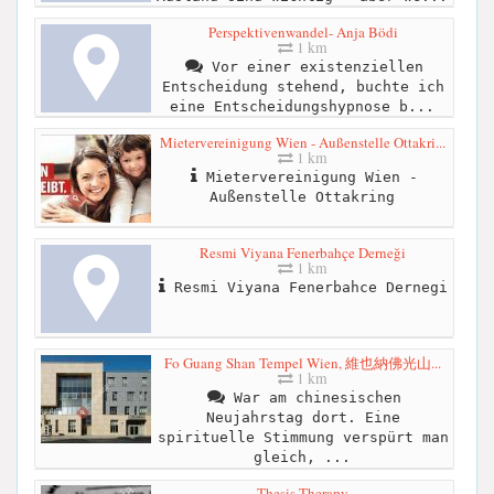
Perspektivenwandel- Anja Bödi
1 km
Vor einer existenziellen
Entscheidung stehend, buchte ich
eine Entscheidungshypnose b...
Mietervereinigung Wien - Außenstelle Ottakri...
1 km
Mietervereinigung Wien -
Außenstelle Ottakring
Resmi Viyana Fenerbahçe Derneği
1 km
Resmi Viyana Fenerbahce Dernegi
Fo Guang Shan Tempel Wien, 維也納佛光山...
1 km
War am chinesischen
Neujahrstag dort. Eine
spirituelle Stimmung verspürt man
gleich, ...
Thesis Therapy