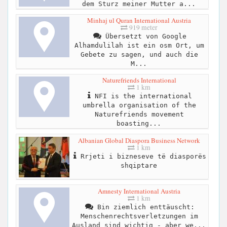
dem Sturz meiner Mutter a...
Minhaj ul Quran International Austria
919 meter
Übersetzt von Google
Alhamdulilah ist ein osm Ort, um
Gebete zu sagen, und auch die
M...
Naturefriends International
1 km
NFI is the international
umbrella organisation of the
Naturefriends movement
boasting...
Albanian Global Diaspora Business Network
1 km
Rrjeti i bizneseve të diasporës
shqiptare
Amnesty International Austria
1 km
Bin ziemlich enttäuscht:
Menschenrechtsverletzungen im
Ausland sind wichtig - aber we...