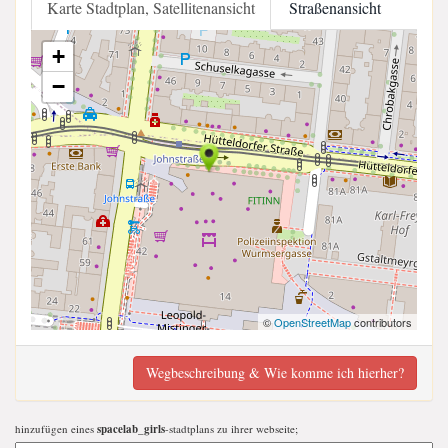
Karte Stadtplan, Satellitenansicht
Straßenansicht
+
−
©
OpenStreetMap
contributors
Wegbeschreibung & Wie komme ich hierher?
hinzufügen eines
spacelab_girls
-stadtplans zu ihrer webseite;