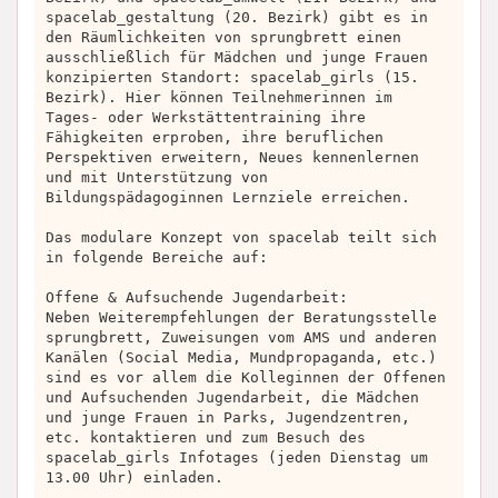
spacelab_gestaltung (20. Bezirk) gibt es in
den Räumlichkeiten von sprungbrett einen
ausschließlich für Mädchen und junge Frauen
konzipierten Standort: spacelab_girls (15.
Bezirk). Hier können Teilnehmerinnen im
Tages- oder Werkstättentraining ihre
Fähigkeiten erproben, ihre beruflichen
Perspektiven erweitern, Neues kennenlernen
und mit Unterstützung von
Bildungspädagoginnen Lernziele erreichen.
Das modulare Konzept von spacelab teilt sich
in folgende Bereiche auf:
Offene & Aufsuchende Jugendarbeit:
Neben Weiterempfehlungen der Beratungsstelle
sprungbrett, Zuweisungen vom AMS und anderen
Kanälen (Social Media, Mundpropaganda, etc.)
sind es vor allem die Kolleginnen der Offenen
und Aufsuchenden Jugendarbeit, die Mädchen
und junge Frauen in Parks, Jugendzentren,
etc. kontaktieren und zum Besuch des
spacelab_girls Infotages (jeden Dienstag um
13.00 Uhr) einladen.