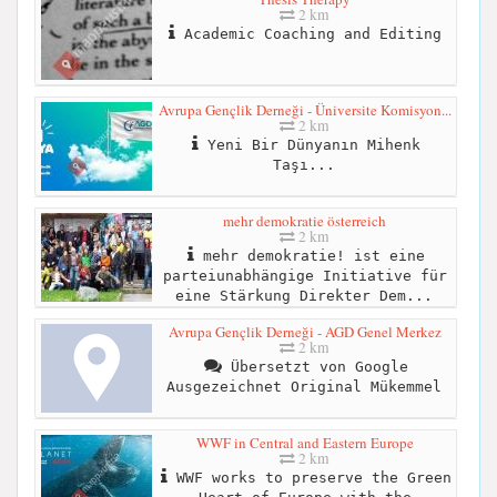
2 km
Academic Coaching and Editing
Avrupa Gençlik Derneği - Üniversite Komisyon...
2 km
Yeni Bir Dünyanın Mihenk
Taşı...
mehr demokratie österreich
2 km
mehr demokratie! ist eine
parteiunabhängige Initiative für
eine Stärkung Direkter Dem...
Avrupa Gençlik Derneği - AGD Genel Merkez
2 km
Übersetzt von Google
Ausgezeichnet Original Mükemmel
WWF in Central and Eastern Europe
2 km
WWF works to preserve the Green