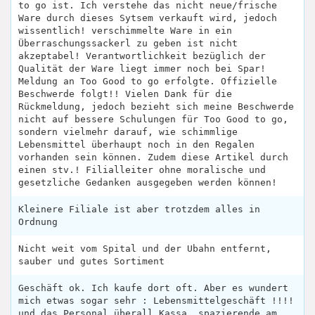
to go ist. Ich verstehe das nicht neue/frische
Ware durch dieses Sytsem verkauft wird, jedoch
wissentlich! verschimmelte Ware in ein
Überraschungssackerl zu geben ist nicht
akzeptabel! Verantwortlichkeit bezüglich der
Qualität der Ware liegt immer noch bei Spar!
Meldung an Too Good to go erfolgte. Offizielle
Beschwerde folgt!! Vielen Dank für die
Rückmeldung, jedoch bezieht sich meine Beschwerde
nicht auf bessere Schulungen für Too Good to go,
sondern vielmehr darauf, wie schimmlige
Lebensmittel überhaupt noch in den Regalen
vorhanden sein können. Zudem diese Artikel durch
einen stv.! Filialleiter ohne moralische und
gesetzliche Gedanken ausgegeben werden können!
Kleinere Filiale ist aber trotzdem alles in
Ordnung
Nicht weit vom Spital und der Ubahn entfernt,
sauber und gutes Sortiment
Geschäft ok. Ich kaufe dort oft. Aber es wundert
mich etwas sogar sehr : Lebensmittelgeschäft !!!!
und das Personal überall Kassa, spazierende am