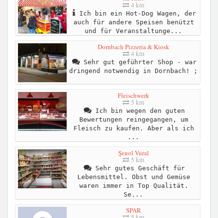
4 km
Ich bin ein Hot-Dog Wagen, der
auch für andere Speisen benützt
und für Veranstaltunge...
Dornbach Pizzeria & Kiosk
4 km
Sehr gut geführter Shop - war
dringend notwendig in Dornbach! ;
Fleischwerk
5 km
Ich bin wegen den guten
Bewertungen reingegangen, um
Fleisch zu kaufen. Aber als ich
...
Şenol Vural
5 km
Sehr gutes Geschäft für
Lebensmittel. Obst und Gemüse
waren immer in Top Qualität.
Se...
SPAR
5 km