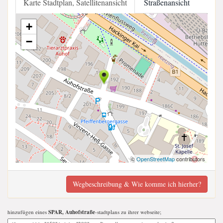
Karte Stadtplan, Satellitenansicht
Straßenansicht
+
−
©
OpenStreetMap
contributors
Wegbeschreibung & Wie komme ich hierher?
hinzufügen eines
SPAR, Auhofstraße
-stadtplans zu ihrer webseite;