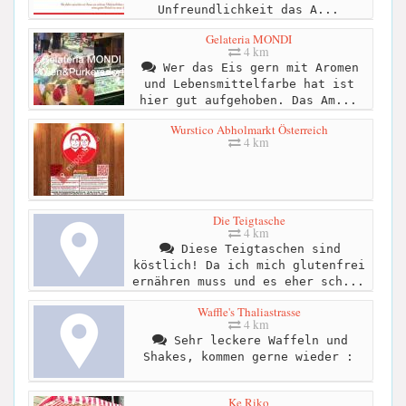
Unfreundlichkeit das A...
Gelateria MONDI
4 km
Wer das Eis gern mit Aromen
und Lebensmittelfarbe hat ist
hier gut aufgehoben. Das Am...
Wurstico Abholmarkt Österreich
4 km
Die Teigtasche
4 km
Diese Teigtaschen sind
köstlich! Da ich mich glutenfrei
ernähren muss und es eher sch...
Waffle's Thaliastrasse
4 km
Sehr leckere Waffeln und
Shakes, kommen gerne wieder :
Ke Riko