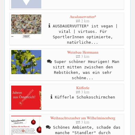
Ausdauervutter³
2 km
AUSDAUERVUTTER³ ist vegan |
vital | virtuos. Für
SportlerInnen optimierte,
natürliche...
Weinbau Herrmann
3 km
Super schöner Heurigen! Man
sitzt mitten zwischen den
Rebstöcken, was ein sehr
schöne...
Küfferle
3 km
Küfferle Schokoschirmchen
Weihnachtszauber am Wilhelminenberg
3 km
Schönes Ambiente, schade das
manche "Standler" durch