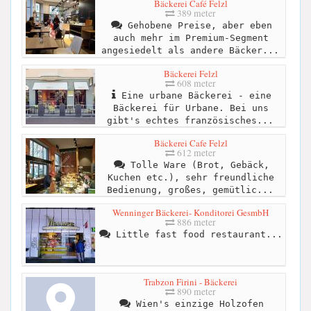
Bäckerei Café Felzl
389 meter
Gehobene Preise, aber eben
auch mehr im Premium-Segment
angesiedelt als andere Bäcker...
Bäckerei Felzl
608 meter
Eine urbane Bäckerei - eine
Bäckerei für Urbane. Bei uns
gibt's echtes französisches...
Bäckerei Cafe Felzl
612 meter
Tolle Ware (Brot, Gebäck,
Kuchen etc.), sehr freundliche
Bedienung, großes, gemütlic...
Wenninger Bäckerei- Konditorei GesmbH
886 meter
Little fast food restaurant...
Trabzon Firini - Bäckerei
890 meter
Wien's einzige Holzofen