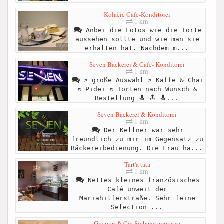
Kolačić Cafe-Konditorei
1 km
Anbei die Fotos wie die Torte
aussehen sollte und wie man sie
erhalten hat. Nachdem m...
Seven Bäckerei & Cafe- Konditorei
1 km
¤ große Auswahl ¤ Kaffe & Chai
¤ Pidei ¤ Torten nach Wunsch &
Bestellung 🔝 🔝 🔝...
Seven Bäckerei & Konditorei
1 km
Der Kellner war sehr
freundlich zu mir im Gegensatz zu
Bäckereibedienung. Die Frau ha...
Tart'a tata
1 km
Nettes kleines französisches
Café unweit der
Mariahilferstraße. Sehr feine
Selection ...
Gragger & Cie Siebensterngasse