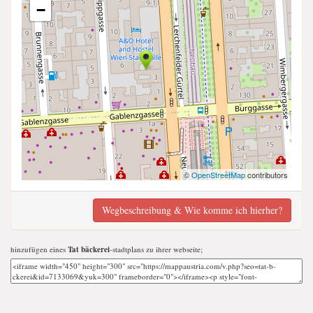
−
©
OpenStreetMap
contributors
Wegbeschreibung & Wie komme ich hierher?
hinzufügen eines
Tat bäckerei
-stadtplans zu ihrer webseite;