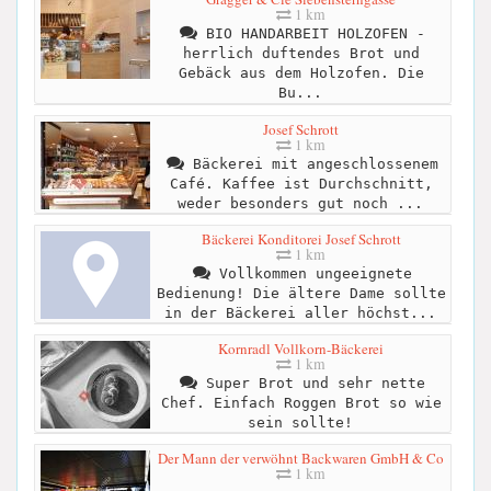
1 km
BIO HANDARBEIT HOLZOFEN -
herrlich duftendes Brot und
Gebäck aus dem Holzofen. Die
Bu...
Josef Schrott
1 km
Bäckerei mit angeschlossenem
Café. Kaffee ist Durchschnitt,
weder besonders gut noch ...
Bäckerei Konditorei Josef Schrott
1 km
Vollkommen ungeeignete
Bedienung! Die ältere Dame sollte
in der Bäckerei aller höchst...
Kornradl Vollkorn-Bäckerei
1 km
Super Brot und sehr nette
Chef. Einfach Roggen Brot so wie
sein sollte!
Der Mann der verwöhnt Backwaren GmbH & Co
1 km