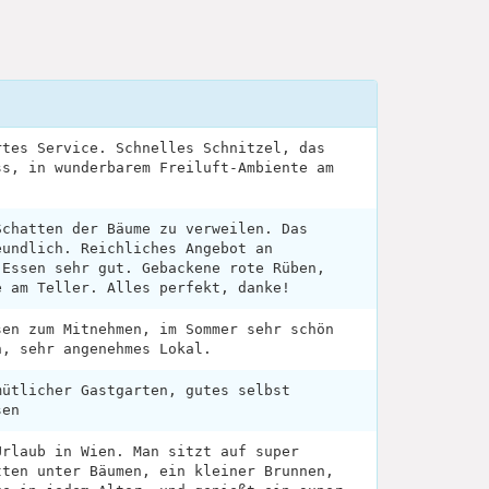
rtes Service. Schnelles Schnitzel, das
ss, in wunderbarem Freiluft-Ambiente am
Schatten der Bäume zu verweilen. Das
eundlich. Reichliches Angebot an
 Essen sehr gut. Gebackene rote Rüben,
e am Teller. Alles perfekt, danke!
sen zum Mitnehmen, im Sommer sehr schön
n, sehr angenehmes Lokal.
mütlicher Gastgarten, gutes selbst
sen
Urlaub in Wien. Man sitzt auf super
tten unter Bäumen, ein kleiner Brunnen,