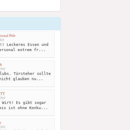
tional Pub
ter
!! Leckeres Essen und
ersonal extrem fr...
ub
ter
lubs. Türsteher sollte
nicht glauben nu...
ITT
ter
 Wirt! Es gibt sogar
eis ist ohne Konku...
r
ter