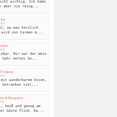
icht wichtig. Ich habe
n aber nie reing...
 Ich
ter
l, wo man herzlich
 wird von Carmen &...
inbar
ter
nbar. Mir war der Wein
. Sehr nettes Se...
g Company
ter
mit wunderbarem Essen,
n Getränken viel...
nt & Biergarten
ter
, heiß und genug am
ler Gäste flink. Ka...