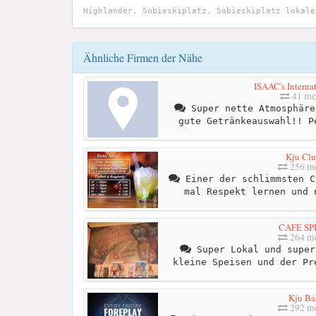
Highlander, Sobieskiplatz, Sobieskiplatz lokale
Ähnliche Firmen der Nähe
ISAAC's Interna
41 me
Super nette Atmosphäre
gute Getränkeauswahl!! P
Kju Cl
256 me
Einer der schlimmsten C
mal Respekt lernen und 
CAFE SP
264 me
Super Lokal und super
kleine Speisen und der Pr
Kju Ba
292 me