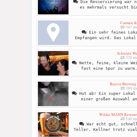
Die Resservierung war n
es mehrmals versucht bi
Carmen &
343 me
Ein sehr feines Loka
Empfangen wird. Das Lokal
Schwirtz We
379 me
Nette, feine, kleine Wei
fast eine Spur zu warm
Beaver Brewin
388 me
Hut ab! Ein super Lokal 
einer großen Auswahl a
Wilder MANN Restaura
540 me
War echt gut, schnell
Teller. Kellner trotz vie