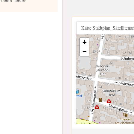
Ihnen unser
Karte Stadtplan, Satellitena
+
−