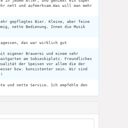
te in jedem Alter, und genießt ein super
ehr nett und aufmerksam.Was will man mehr
!
sehr gepflegtes Bier. Kleine, aber feine
mmig, nette Bedienung. Innen die Musik
tagessen, das war wirklich gut
mit eigener Brauerei und einem sehr
Gastgarten am Sobieskiplatz. Freundliches
Qualität der Speisen vor allem die der
besser bzw. konsistenter sein. Wir sind
t!
ute und nette Service. Ich empfehle den