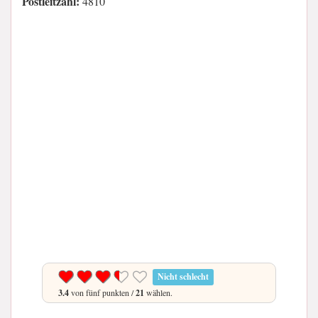
Postleitzahl:
4810
Nicht schlecht
3.4
von fünf punkten /
21
wählen.