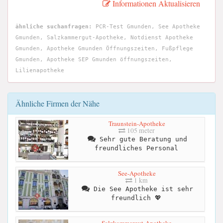
Informationen Aktualisieren
ähnliche suchanfragen:
PCR-Test Gmunden, See Apotheke
Gmunden, Salzkammergut-Apotheke, Notdienst Apotheke
Gmunden, Apotheke Gmunden Öffnungszeiten, Fußpflege
Gmunden, Apotheke SEP Gmunden öffnungszeiten,
Lilienapotheke
Ähnliche Firmen der Nähe
Traunstein-Apotheke
105 meter
Sehr gute Beratung und
freundliches Personal
See-Apotheke
1 km
Die See Apotheke ist sehr
freundlich 💖
Salzkammergut-Apotheke