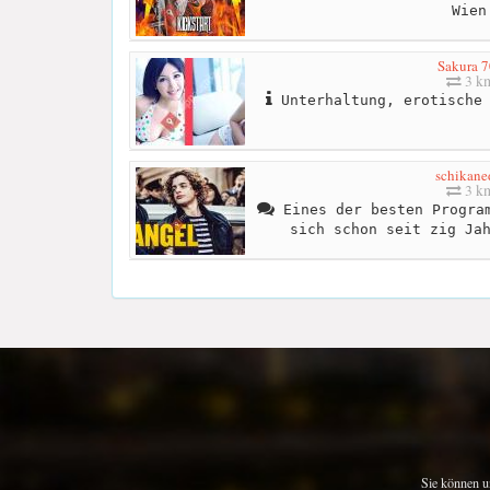
Wien
Sakura 7
3 k
Unterhaltung, erotische 
schikane
3 k
Eines der besten Program
sich schon seit zig Ja
Sie können u