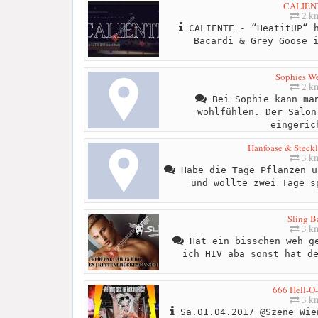
CALIEN
2 k
CALIENTE - “HeatitUP“ h
Bacardi & Grey Goose 
Sophies We
2 k
Bei Sophie kann man
wohlfühlen. Der Salon
eingeric
Hanfoase & Steckl
3 k
Habe die Tage Pflanzen u
und wollte zwei Tage s
Sling B
3 k
Hat ein bisschen weh ge
ich HIV aba sonst hat d
666 Hell-O
3 k
Sa.01.04.2017 @Szene Wie