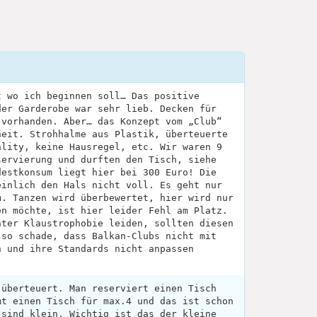
t wo ich beginnen soll… Das positive
der Garderobe war sehr lieb. Decken für
 vorhanden. Aber… das Konzept vom „Club“
heit. Strohhalme aus Plastik, überteuerte
ality, keine Hausregel, etc. Wir waren 9
servierung und durften den Tisch, siehe
destkonsum liegt hier bei 300 Euro! Die
einlich den Hals nicht voll. Es geht nur
m. Tanzen wird überbewertet, hier wird nur
en möchte, ist hier leider Fehl am Platz.
nter Klaustrophobie leiden, sollten diesen
 so schade, dass Balkan-Clubs nicht mit
n und ihre Standards nicht anpassen
 überteuert. Man reserviert einen Tisch
mt einen Tisch für max.4 und das ist schon
 sind klein. Wichtig ist das der kleine