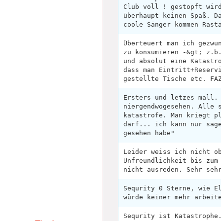
Club voll ! gestopft wir
überhaupt keinen Spaß. D
coole Sänger kommen Rast
Überteuert man ich gezwu
zu konsumieren -&gt; z.b
und absolut eine Katastr
dass man Eintritt+Reserv
gestellte Tische etc. FA
Ersters und letzes mall.
niergendwogesehen. Alle 
katastrofe. Man kriegt p
darf... ich kann nur sag
gesehen habe"
Leider weiss ich nicht o
Unfreundlichkeit bis zum
nicht ausreden. Sehr seh
Sequrity 0 Sterne, wie E
würde keiner mehr arbeit
Sequrity ist Katastrophe