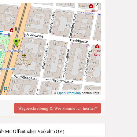
©
OpenStreetMap
contributors
Wegbeschreibung & Wie komme ich hierher?
b Mit Öffentlicher Verkehr (ÖV)