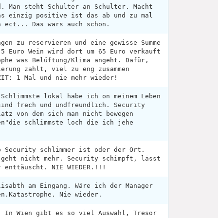
d. Man steht Schulter an Schulter. Macht
as einzig positive ist das ab und zu mal
a ect... Das wars auch schon.
ngen zu reservieren und eine gewisse Summe
.5 Euro Wein wird dort um 65 Euro verkauft
ophe was Belüftung/Klima angeht. Dafür,
ierung zahlt, viel zu eng zusammen
ZIT: 1 Mal und nie mehr wieder!
 Schlimmste lokal habe ich on meinem Leben
sind frech und undfreundlich. Security
latz von dem sich man nicht bewegen
en"die schlimmste loch die ich jehe
b Security schlimmer ist oder der Ort.
 geht nicht mehr. Security schimpft, lässt
r enttäuscht. NIE WIEDER.!!!
lisabth am Eingang. Wäre ich der Manager
en.Katastrophe. Nie wieder.
. In Wien gibt es so viel Auswahl, Tresor