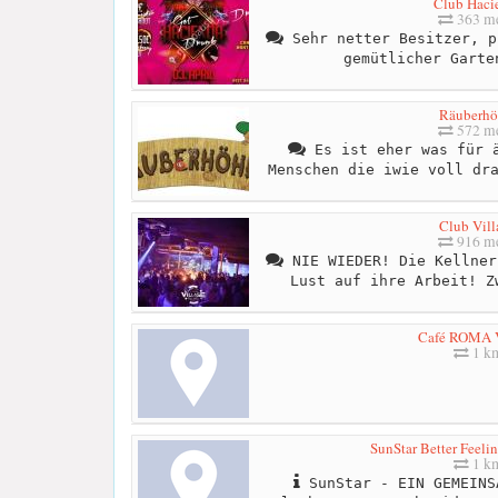
Club Haci
363 me
Sehr netter Besitzer, p
gemütlicher Garte
Räuberhö
572 me
Es ist eher was für ä
Menschen die iwie voll dr
Club Vill
916 me
NIE WIEDER! Die Kellner
Lust auf ihre Arbeit! Z
Café ROMA 
1 k
SunStar Better Feeli
1 k
SunStar - EIN GEMEINS