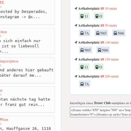
TE
m
Arthaberplatz
30 meter
osted by Desperados,
11
O
instagram -> @c...
Arthaberplatz
50 meter
lten
7A
N65
N66
m
 sich einfach nur
Arthaberplatz
140 meter
 ist so liebevoll
N65
N66
h...
Arthaberplatz
150 meter
ingsexpress
m
11
O
nd anderes hier gekauft
päter darauf me...
Arthaberplatz
200 meter
7A
ar
m
tan nächste tag hatte
hinzufügen eines
Tresor Club
-stadtplans zu 
er franz gut rein...
-Wien
m
n, Hauffgasse 26, 1110