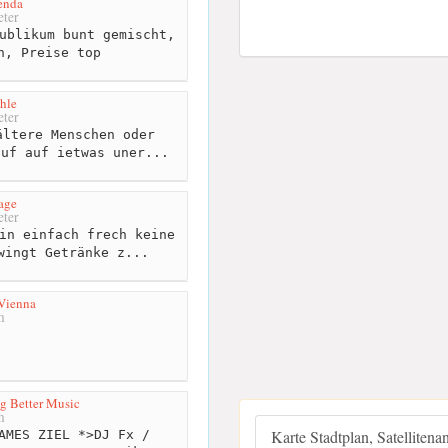
enda
ter
ublikum bunt gemischt,
n, Preise top
hle
ter
ltere Menschen oder
auf auf ietwas uner...
age
ter
in einfach frech keine
wingt Getränke z...
Vienna
m
ng Better Music
m
Karte Stadtplan, Satellitena
AMES ZIEL *>DJ Fx /