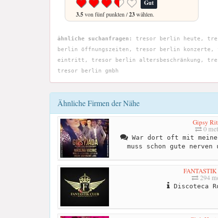
Gut
3.5
von fünf punkten /
23
wählen.
ähnliche suchanfragen:
tresor berlin heute, tre
berlin öffnungszeiten, tresor berlin konzerte, 
eintritt, tresor berlin altersbeschränkung, tre
tresor berlin gmbh
Ähnliche Firmen der Nähe
Gipsy Ri
0 met
War dort oft mit meine
muss schon gute nerven 
FANTASTIK
294 me
Discoteca R