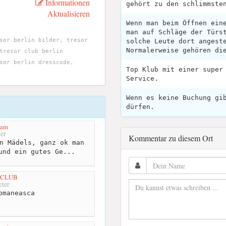
Informationen
gehört zu den schlimmste
Aktualisieren
Wenn man beim Öffnen ein
man auf Schläge der Türs
sor berlin bilder, tresor
solche Leute dort angest
Normalerweise gehören di
tresor club berlin
sor berlin dresscode,
Top Klub mit einer super
Service.
Wenn es keine Buchung gi
dürfen.
tam
er
Kommentar zu diesem Ort
n Mädels, ganz ok man
und ein gutes Ge...
 CLUB
ter
omaneasca