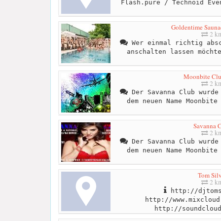
Flash.pure / Technoid Eve
Goldentime Sauna
2 k
Wer einmal richtig absc
anschalten lassen möcht
Moonbite Cl
2 k
Der Savanna Club wurde 
dem neuen Name Moonbite
Savanna 
2 k
Der Savanna Club wurde 
dem neuen Name Moonbite
Tom Silv
2 k
http://djtoms
http://www.mixcloud
http://soundclou