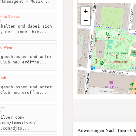
ntmanagent - Musik...
+
club Vienna
−
m
halten und dabei sich
e, der findet hie...
ub Wien
m
geschlossen und unter
 Club neu eröffne...
Club
m
geschlossen und unter
 Club neu eröffne...
er
m
ilver.com/
.com/tomsilver/
d.com/djto...
Anweisungen Nach Tresor Clu