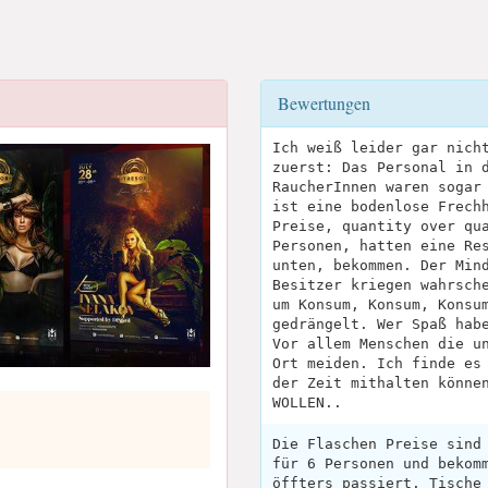
Bewertungen
Ich weiß leider gar nich
zuerst: Das Personal in 
RaucherInnen waren sogar
ist eine bodenlose Frech
Preise, quantity over qu
Personen, hatten eine Re
unten, bekommen. Der Min
Besitzer kriegen wahrsch
um Konsum, Konsum, Konsu
gedrängelt. Wer Spaß hab
Vor allem Menschen die u
Ort meiden. Ich finde es
der Zeit mithalten könne
WOLLEN..
Die Flaschen Preise sind
für 6 Personen und bekom
öffters passiert. Tische