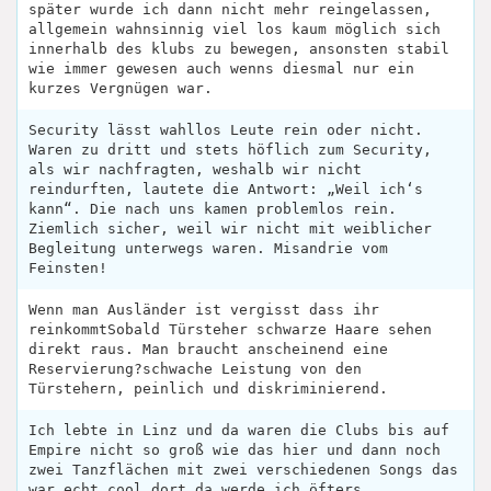
später wurde ich dann nicht mehr reingelassen,
allgemein wahnsinnig viel los kaum möglich sich
innerhalb des klubs zu bewegen, ansonsten stabil
wie immer gewesen auch wenns diesmal nur ein
kurzes Vergnügen war.
Security lässt wahllos Leute rein oder nicht.
Waren zu dritt und stets höflich zum Security,
als wir nachfragten, weshalb wir nicht
reindurften, lautete die Antwort: „Weil ich‘s
kann“. Die nach uns kamen problemlos rein.
Ziemlich sicher, weil wir nicht mit weiblicher
Begleitung unterwegs waren. Misandrie vom
Feinsten!
Wenn man Ausländer ist vergisst dass ihr
reinkommtSobald Türsteher schwarze Haare sehen
direkt raus. Man braucht anscheinend eine
Reservierung?schwache Leistung von den
Türstehern, peinlich und diskriminierend.
Ich lebte in Linz und da waren die Clubs bis auf
Empire nicht so groß wie das hier und dann noch
zwei Tanzflächen mit zwei verschiedenen Songs das
war echt cool dort da werde ich öfters