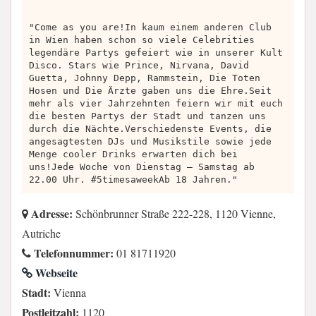
"Come as you are!In kaum einem anderen Club
in Wien haben schon so viele Celebrities
legendäre Partys gefeiert wie in unserer Kult
Disco. Stars wie Prince, Nirvana, David
Guetta, Johnny Depp, Rammstein, Die Toten
Hosen und Die Ärzte gaben uns die Ehre.Seit
mehr als vier Jahrzehnten feiern wir mit euch
die besten Partys der Stadt und tanzen uns
durch die Nächte.Verschiedenste Events, die
angesagtesten DJs und Musikstile sowie jede
Menge cooler Drinks erwarten dich bei
uns!Jede Woche von Dienstag – Samstag ab
22.00 Uhr. #5timesaweekAb 18 Jahren."
Adresse:
Schönbrunner Straße 222-228, 1120 Vienne,
Autriche
Telefonnummer:
01 81711920
Webseite
Stadt:
Vienna
Postleitzahl:
1120