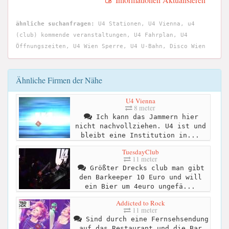
ähnliche suchanfragen:
U4 Stationen, U4 Vienna, u4
(club) kommende veranstaltungen, U4 Fahrplan, U4
Öffnungszeiten, U4 Wien Sperre, U4 U-Bahn, Disco Wien
Ähnliche Firmen der Nähe
U4 Vienna
8 meter
Ich kann das Jammern hier
nicht nachvollziehen. U4 ist und
bleibt eine Institution in...
TuesdayClub
11 meter
Größter Drecks club man gibt
den Barkeeper 10 Euro und will
ein Bier um 4euro ungefä...
Addicted to Rock
11 meter
Sind durch eine Fernsehsendung
auf das Restaurant und die Bar