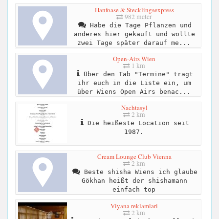
Hanfoase & Stecklingsexpress
982 meter
Habe die Tage Pflanzen und
anderes hier gekauft und wollte
zwei Tage später darauf me...
Open-Airs Wien
1 km
Über den Tab "Termine" tragt
ihr euch in die Liste ein, um
über Wiens Open Airs benac...
Nachtasyl
2 km
Die heißeste Location seit
1987.
Cream Lounge Club Vienna
2 km
Beste shisha Wiens ich glaube
Gökhan heißt der shishamann
einfach top
Viyana reklamlari
2 km