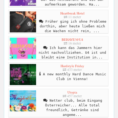
aufmerksam geworden. Ha...
Heartbreak Hotel
11 meter
Früher ging ich ohne Probleme
dorthin, aber heute ließen mich
die Wachen nicht rein, ...
BEHAVE!@U4
16 meter
Ich kann das Jammern hier
nicht nachvollziehen. U4 ist und
bleibt eine Institution in...
Hardstyle Friday
433 meter
A new monthly Hard Dance Music
Club in Vienna!
Utopia
457 meter
Netter club, beim Eingang
Österreicher... Alle total
freundlich, Getränke sind
angeme...