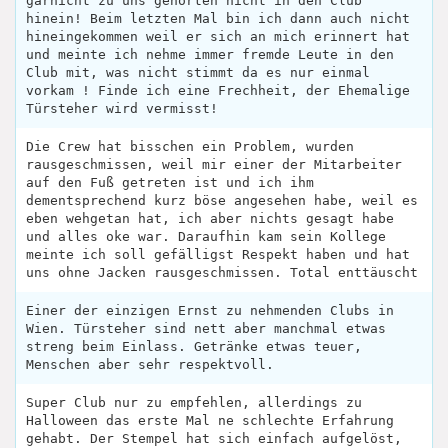
garnicht zu uns gehörten nicht in den Club
hinein! Beim letzten Mal bin ich dann auch nicht
hineingekommen weil er sich an mich erinnert hat
und meinte ich nehme immer fremde Leute in den
Club mit, was nicht stimmt da es nur einmal
vorkam ! Finde ich eine Frechheit, der Ehemalige
Türsteher wird vermisst!
Die Crew hat bisschen ein Problem, wurden
rausgeschmissen, weil mir einer der Mitarbeiter
auf den Fuß getreten ist und ich ihm
dementsprechend kurz böse angesehen habe, weil es
eben wehgetan hat, ich aber nichts gesagt habe
und alles oke war. Daraufhin kam sein Kollege
meinte ich soll gefälligst Respekt haben und hat
uns ohne Jacken rausgeschmissen. Total enttäuscht
Einer der einzigen Ernst zu nehmenden Clubs in
Wien. Türsteher sind nett aber manchmal etwas
streng beim Einlass. Getränke etwas teuer,
Menschen aber sehr respektvoll.
Super Club nur zu empfehlen, allerdings zu
Halloween das erste Mal ne schlechte Erfahrung
gehabt. Der Stempel hat sich einfach aufgelöst,