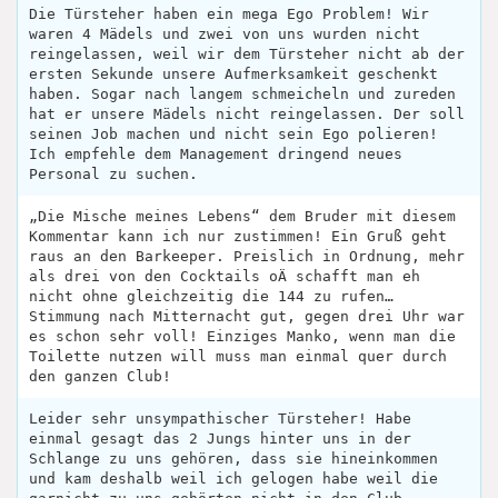
Die Türsteher haben ein mega Ego Problem! Wir
waren 4 Mädels und zwei von uns wurden nicht
reingelassen, weil wir dem Türsteher nicht ab der
ersten Sekunde unsere Aufmerksamkeit geschenkt
haben. Sogar nach langem schmeicheln und zureden
hat er unsere Mädels nicht reingelassen. Der soll
seinen Job machen und nicht sein Ego polieren!
Ich empfehle dem Management dringend neues
Personal zu suchen.
„Die Mische meines Lebens“ dem Bruder mit diesem
Kommentar kann ich nur zustimmen! Ein Gruß geht
raus an den Barkeeper. Preislich in Ordnung, mehr
als drei von den Cocktails oÄ schafft man eh
nicht ohne gleichzeitig die 144 zu rufen…
Stimmung nach Mitternacht gut, gegen drei Uhr war
es schon sehr voll! Einziges Manko, wenn man die
Toilette nutzen will muss man einmal quer durch
den ganzen Club!
Leider sehr unsympathischer Türsteher! Habe
einmal gesagt das 2 Jungs hinter uns in der
Schlange zu uns gehören, dass sie hineinkommen
und kam deshalb weil ich gelogen habe weil die