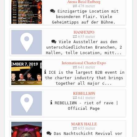
Arena Beisl Erdberg
478 meter
Einzigartige Location mit
besonderen Flair. Viele
Geheimtipps auf der Bühne.
HANFEXPO
635 meter
Viele Aussteller aus den
unterschiedlichsten Branchen, 2
Hallen, tolle Location, mitt...
International Charter Expo
641 meter
ICE is the largest B2B event in
the charter industry that brings
together all major c...
REBELLIØN
641 meter
REBELLIØN - riot of rave |
Official Page
MARX HALLE
655 meter
Das Nachtschicht Revival vor