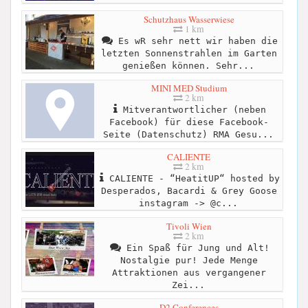
Schutzhaus Wasserwiese
1 km
Es wR sehr nett wir haben die
letzten Sonnenstrahlen im Garten
genießen können. Sehr...
MINI MED Studium
2 km
Mitverantwortlicher (neben
Facebook) für diese Facebook-
Seite (Datenschutz) RMA Gesu...
CALIENTE
2 km
CALIENTE - “HeatitUP“ hosted by
Desperados, Bacardi & Grey Goose
instagram -> @c...
Tivoli Wien
2 km
Ein Spaß für Jung und Alt!
Nostalgie pur! Jede Menge
Attraktionen aus vergangener
Zei...
D2 Conferences