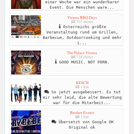
einer Woche war ein wunderbarer
Event. Die Menschen ware...
Vienna BBQ Days
703 meter
Österreichs größte
Veranstaltung rund um Grillen,
Barbecue, Outdoorcooking und mehr
i...
The Palace Vienna
778 meter
GOOD MUSIC. NOT PORN.
KESCH
1 km
So jetzt ausgebessert. Es tut
mir sehr leid, die alte Bewertung
war für die Mitarbeit...
Brother Events
1 km
Übersetzt von Google OK
Original ok