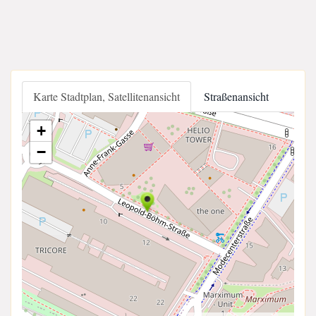
Karte Stadtplan, Satellitenansicht
Straßenansicht
+
−