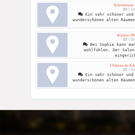
Schönbrunn 
1 k
Ein sehr schöner und 
wunderschönen alten Räume
Sophies We
1 k
Bei Sophie kann man
wohlfühlen. Der Salon
eingeric
Château de Sc
1 k
Ein sehr schöner und 
wunderschönen alten Räume