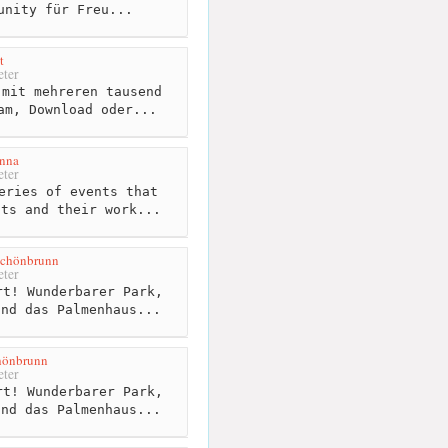
unity für Freu...
t
ter
mit mehreren tausend
am, Download oder...
enna
ter
eries of events that
sts and their work...
Schönbrunn
ter
t! Wunderbarer Park,
und das Palmenhaus...
hönbrunn
ter
t! Wunderbarer Park,
und das Palmenhaus...