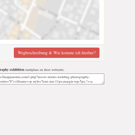
Wegbeschreibung & Wie komme ich hierher?
raphy exhibition
-stadtplans zu ihrer webseite;