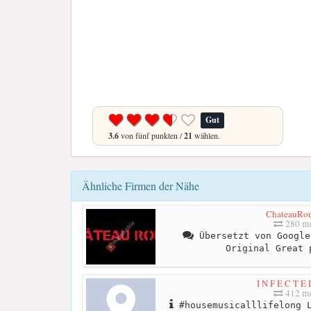
Gut
3.6
von fünf punkten /
21
wählen.
Ähnliche Firmen der Nähe
ChateauRou
280 me
Übersetzt von Google
Original Great 
I N F E C T E
412 me
#housemusicalllifelong L