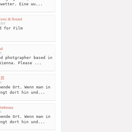
rwetter. Eine wu...
Music & Sound
ter
d for Film
al
m
d photgrapher based in
Vienna. Please ...
皇宮
m
ende Ort. Wenn man in
ingt dort hin und...
hönbrunn
m
ende Ort. Wenn man in
ingt dort hin und...