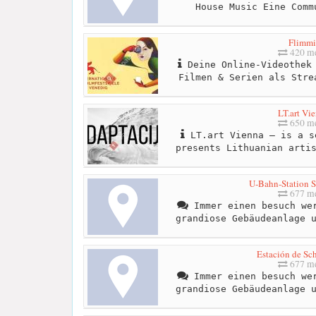
House Music Eine Comm
Flimmi
420 me
Deine Online-Videothek 
Filmen & Serien als Stre
LT.art Vi
650 me
LT.art Vienna – is a s
presents Lithuanian arti
U-Bahn-Station 
677 me
Immer einen besuch wer
grandiose Gebäudeanlage 
Estación de Sc
677 me
Immer einen besuch wer
grandiose Gebäudeanlage 