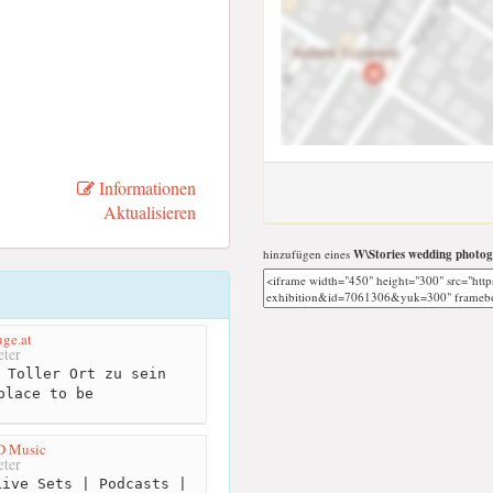
Informationen
Aktualisieren
hinzufügen eines
W\Stories wedding photog
ge.at
ter
 Toller Ort zu sein
place to be
 D Music
ter
ive Sets | Podcasts |