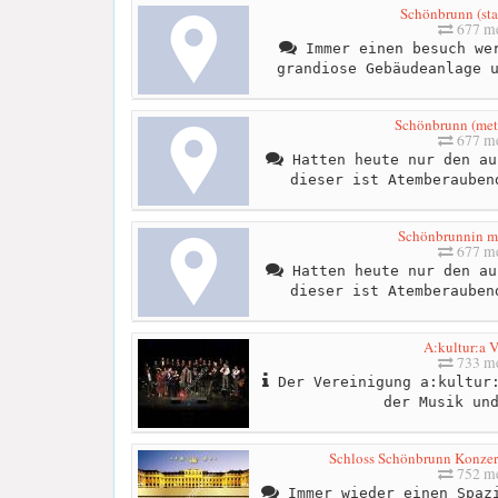
Schönbrunn (sta
677 me
Immer einen besuch wer
grandiose Gebäudeanlage 
Schönbrunn (met
677 me
Hatten heute nur den au
dieser ist Atemberauben
Schönbrunnin m
677 me
Hatten heute nur den au
dieser ist Atemberauben
A:kultur:a 
733 me
Der Vereinigung a:kultur:
der Musik un
Schloss Schönbrunn Konzert
752 me
Immer wieder einen Spazi