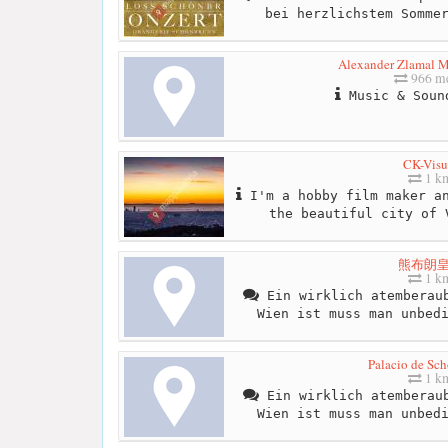
bei herzlichstem Somme
Alexander Zlamal 
966 me
Music & Soun
CK-Visu
1 k
I'm a hobby film maker an
the beautiful city of 
熊布朗
1 k
Ein wirklich atemberaub
Wien ist muss man unbed
Palacio de Sc
1 k
Ein wirklich atemberaub
Wien ist muss man unbed