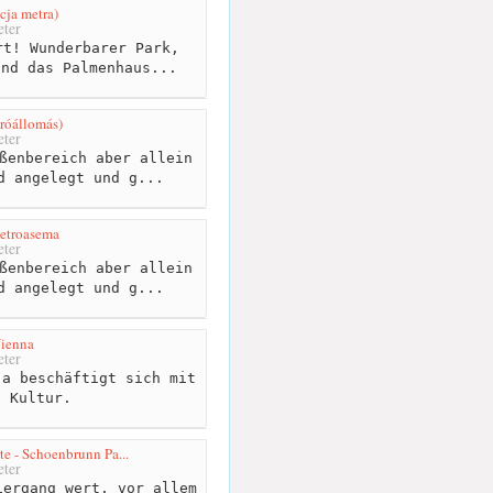
cja metra)
ter
t! Wunderbarer Park,
und das Palmenhaus...
róállomás)
ter
ßenbereich aber allein
d angelegt und g...
etroasema
ter
ßenbereich aber allein
d angelegt und g...
Vienna
ter
a beschäftigt sich mit
d Kultur.
e - Schoenbrunn Pa...
ter
ergang wert, vor allem