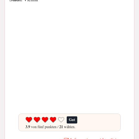
Gut
3.9
von fünf punkten /
21
wählen.