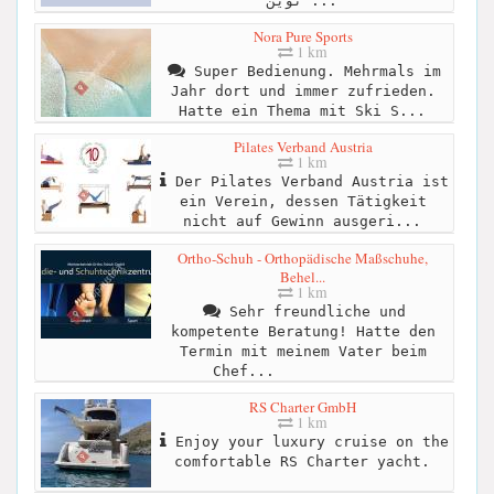
نوین ...
Nora Pure Sports
1 km
Super Bedienung. Mehrmals im
Jahr dort und immer zufrieden.
Hatte ein Thema mit Ski S...
Pilates Verband Austria
1 km
Der Pilates Verband Austria ist
ein Verein, dessen Tätigkeit
nicht auf Gewinn ausgeri...
Ortho-Schuh - Orthopädische Maßschuhe,
Behel...
1 km
Sehr freundliche und
kompetente Beratung! Hatte den
Termin mit meinem Vater beim
Chef...
RS Charter GmbH
1 km
Enjoy your luxury cruise on the
comfortable RS Charter yacht.