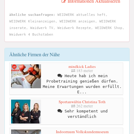
Informationen Aktualisieren
ähnliche suchanfragen:
WEIDWERK aktuelles heft,
WEIDWERK Kleinanzeigen, WEIDWERK anzeigen, WEIDWERK
inserate, Waidwerk TV, Weidwerk Rezepte, WEIDWERK Shop,
Weidwerk 4 Buchstaben
Ähnliche Firmen der Nähe
mindkick Ladies
183 meter
Heute hab ich mein
Probetraining genießen dürfen.
Meine Erwartungen wurden erfüllt.
E...
Sportanwältin Christina Toth
262 meter
Sehr kompetent und
verständlich
Indoorraum Volkskundemuseum