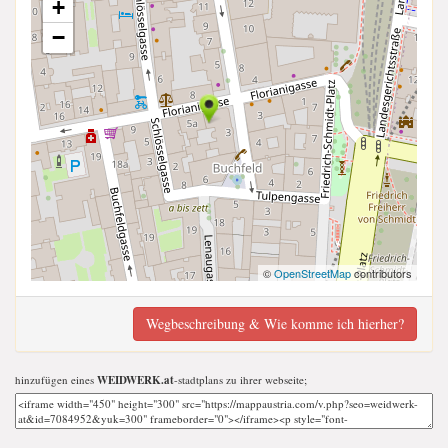
+
−
©
OpenStreetMap
contributors
Wegbeschreibung & Wie komme ich hierher?
hinzufügen eines
WEIDWERK.at
-stadtplans zu ihrer webseite;