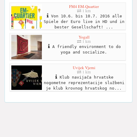
FM4 EM-Quartier
1 km
Von 10.6. bis 10.7. 2016 alle
Spiele der Euro live in HD und in
bester Gesellschaft! ...
Yogall
1 km
A friendly environment to do
yoga and socialize.
Uvijek Vjerni
1 km
Klub navijača hrvatske
nogometne reprezentacije službeni
je klub krovnog hrvatskog no...