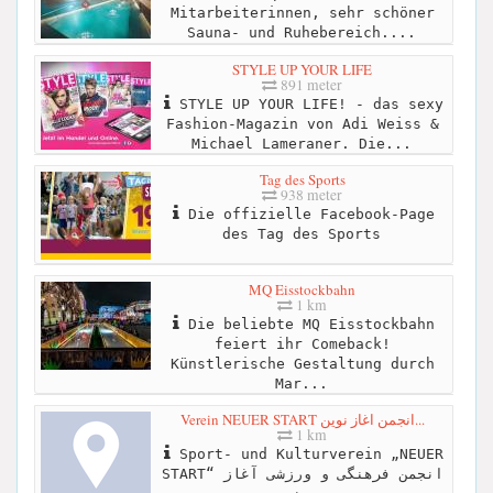
Mitarbeiterinnen, sehr schöner
Sauna- und Ruhebereich....
STYLE UP YOUR LIFE
891 meter
STYLE UP YOUR LIFE! - das sexy
Fashion-Magazin von Adi Weiss &
Michael Lameraner. Die...
Tag des Sports
938 meter
Die offizielle Facebook-Page
des Tag des Sports
MQ Eisstockbahn
1 km
Die beliebte MQ Eisstockbahn
feiert ihr Comeback!
Künstlerische Gestaltung durch
Mar...
Verein NEUER START انجمن اغاز نوین...
1 km
Sport- und Kulturverein „NEUER
START“ انجمن فرهنگی و ورزشی آغاز