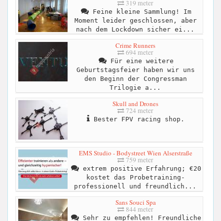
319 meter
Feine kleine Sammlung! Im
Moment leider geschlossen, aber
nach dem Lockdown sicher ei...
Crime Runners
694 meter
Für eine weitere
Geburtstagsfeier haben wir uns
den Beginn der Congressman
Trilogie a...
Skull and Drones
724 meter
Bester FPV racing shop.
EMS Studio - Bodystreet Wien Alserstraße
759 meter
extrem positive Erfahrung; €20
kostet das Probetraining-
professionell und freundlich...
Sans Souci Spa
844 meter
Sehr zu empfehlen! Freundliche