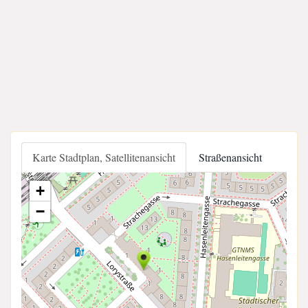
Karte Stadtplan, Satellitenansicht
Straßenansicht
+
−