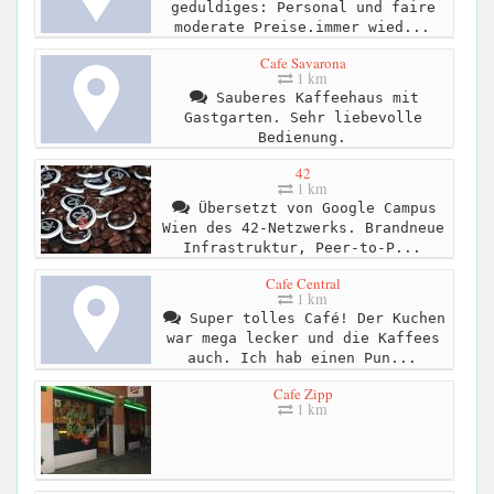
geduldiges: Personal und faire
moderate Preise.immer wied...
Cafe Savarona
1 km
Sauberes Kaffeehaus mit
Gastgarten. Sehr liebevolle
Bedienung.
42
1 km
Übersetzt von Google Campus
Wien des 42-Netzwerks. Brandneue
Infrastruktur, Peer-to-P...
Cafe Central
1 km
Super tolles Café! Der Kuchen
war mega lecker und die Kaffees
auch. Ich hab einen Pun...
Cafe Zipp
1 km