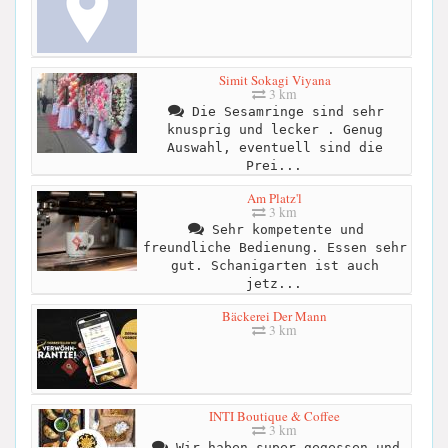
Simit Sokagi Viyana
3 km
Die Sesamringe sind sehr
knusprig und lecker . Genug
Auswahl, eventuell sind die
Prei...
Am Platz'l
3 km
Sehr kompetente und
freundliche Bedienung. Essen sehr
gut. Schanigarten ist auch
jetz...
Bäckerei Der Mann
3 km
INTI Boutique & Coffee
3 km
Wir haben super gegessen und