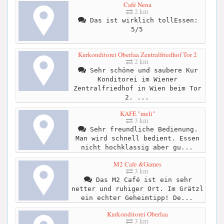
Café Nena
2 km
Das ist wirklich tollEssen:
5/5
Kurkonditorei Oberlaa Zentralfriedhof Tor 2
2 km
Sehr schöne und saubere Kur
Konditorei im Wiener
Zentralfriedhof in Wien beim Tor
2. ...
KAFE "meli"
3 km
Sehr freundliche Bedienung.
Man wird schnell bedient. Essen
nicht hochklassig aber gu...
M2 Cafe &Games
3 km
Das M2 Café ist ein sehr
netter und ruhiger Ort. Im Grätzl
ein echter Geheimtipp! De...
Kurkonditorei Oberlaa
3 km