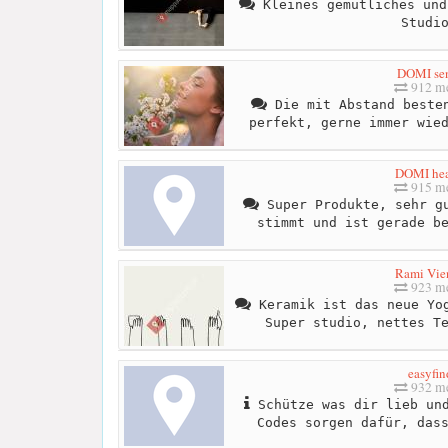
Kleines gemütliches und
Studi
DOMI se
912 me
Die mit Abstand besten
perfekt, gerne immer wie
DOMI hea
915 me
Super Produkte, sehr gu
stimmt und ist gerade b
Rami Vie
923 me
Keramik ist das neue Yog
Super studio, nettes T
easyfin
932 me
Schütze was dir lieb und
Codes sorgen dafür, das