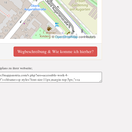
©
OpenStreetMap
contributors
Wegbeschreibung & Wie komme ich hierher?
tplans zu ihrer webseite;