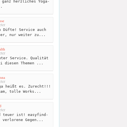
 ganz herzliches Yoga-
o.
nse
ter
 Düfte! Service auch
der, nur weiter zu...
lth
ter
ter Service. Qualität
ei diesen Themen ...
nna
ter
a heißt es. Zurecht!!!
eam, tolle Works...
d
ter
 teuer ist! easyfind-
s verlorene Gegen...