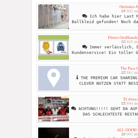
Orchidee-
802 me
Ich habe hier Last M
Ballkleid gefunden! Noch d
Fürnis Großhandel
805 me
Immer verlässlich, b
Kundenservice! Ein toller 
The Pace 
861 me
THE PREMIUM CAR SHARING
CLEVER NUTZEN STATT BES
Et dunya
894 me
ACHTUNG!!!!! GEHT DA AUF
DAS SCHLECHTESTE RESTA
ALL GOOD
907 me