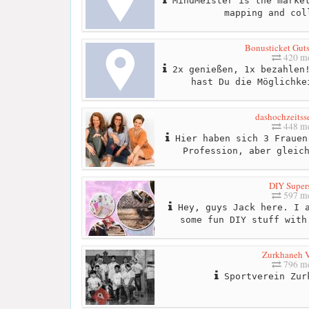
MindMeister is the market
mapping and col
Bonusticket Gut
420 me
2x genießen, 1x bezahlen!
hast Du die Möglichke
dashochzeitsse
448 me
Hier haben sich 3 Frauen
Profession, aber gleic
DIY Supers
597 me
Hey, guys Jack here. I a
some fun DIY stuff with
Zurkhaneh 
796 me
Sportverein Zur