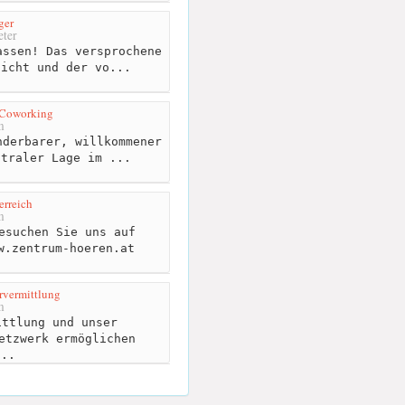
ger
ter
ssen! Das versprochene
nicht und der vo...
 Coworking
m
derbarer, willkommener
ntraler Lage im ...
rreich
m
esuchen Sie uns auf
w.zentrum-hoeren.at
rvermittlung
m
ttlung und unser
etzwerk ermöglichen
...