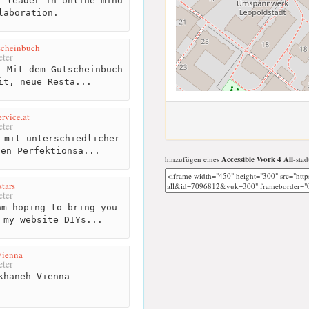
-leader in online mind
laboration.
scheinbuch
ter
 Mit dem Gutscheinbuch
it, neue Resta...
rvice.at
ter
 mit unterschiedlicher
hen Perfektionsa...
hinzufügen eines
Accessible Work 4 All
-stad
tars
ter
m hoping to bring you
 my website DIYs...
Vienna
ter
khaneh Vienna