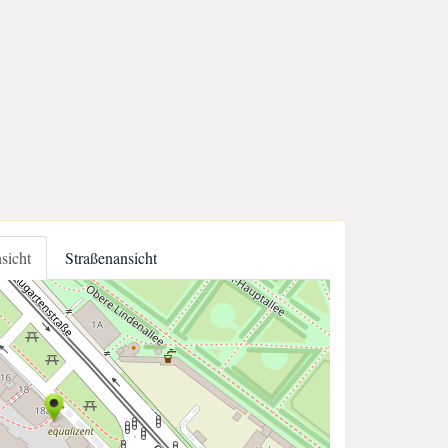
nsicht
Straßenansicht