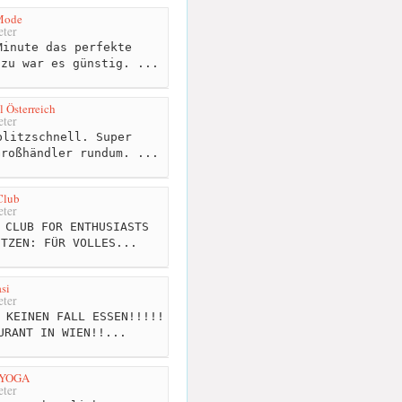
Mode
ter
inute das perfekte
azu war es günstig. ...
 Österreich
ter
litzschnell. Super
Großhändler rundum. ...
Club
ter
 CLUB FOR ENTHUSIASTS
ITZEN: FÜR VOLLES...
si
ter
 KEINEN FALL ESSEN!!!!!
URANT IN WIEN!!...
 YOGA
ter