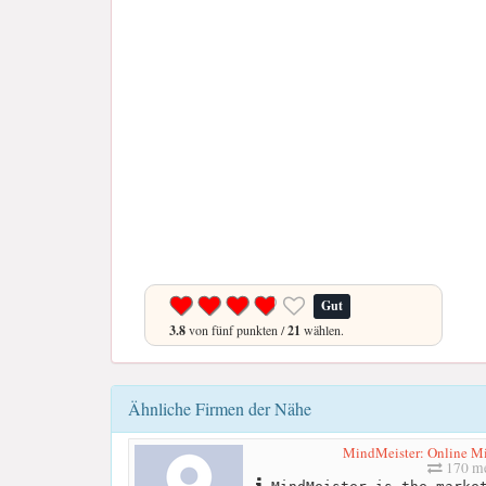
Gut
3.8
von fünf punkten /
21
wählen.
Ähnliche Firmen der Nähe
MindMeister: Online M
170 me