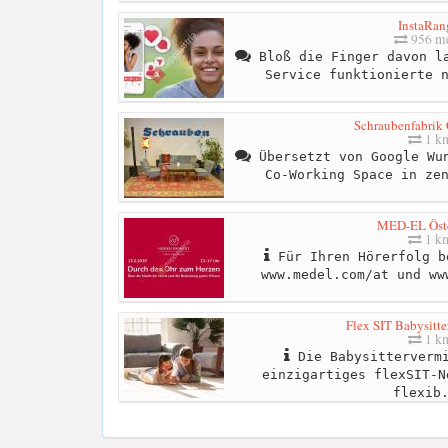
InstaRan
956 me
Bloß die Finger davon la
Service funktionierte 
Schraubenfabrik
1 k
Übersetzt von Google Wun
Co-Working Space in ze
MED-EL Öste
1 k
Für Ihren Hörerfolg b
www.medel.com/at und ww
Flex SIT Babysitte
1 k
Die Babysittervermi
einzigartiges flexSIT-N
flexib