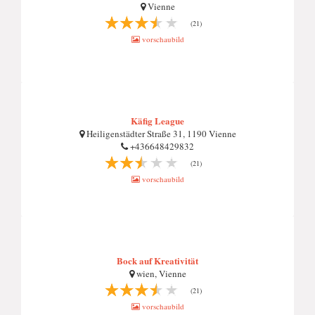
Vienne
(21)
vorschaubild
Käfig League
Heiligenstädter Straße 31, 1190 Vienne
+436648429832
(21)
vorschaubild
Bock auf Kreativität
wien, Vienne
(21)
vorschaubild