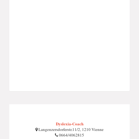
Dyslexia-Coach
Langenzersdorferstr.11/2, 1210 Vienne
0664/4062815