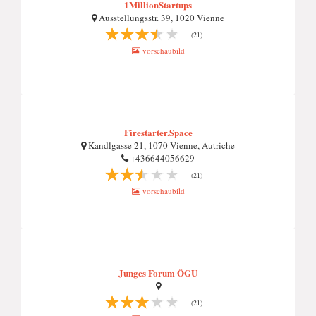
1MillionStartups
Ausstellungsstr. 39, 1020 Vienne
(21)
vorschaubild
Firestarter.Space
Kandlgasse 21, 1070 Vienne, Autriche
+436644056629
(21)
vorschaubild
Junges Forum ÖGU
(21)