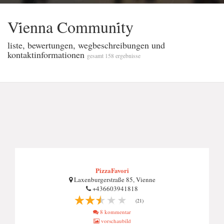
Vi̇enna Communi̇ty
liste, bewertungen, wegbeschreibungen und
kontaktinformationen
gesamt 158 ergebnisse
PizzaFavori
Laxenburgerstraße 85, Vienne
+436603941818
(21)
8 kommentar
vorschaubild