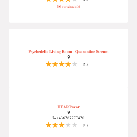
vorschaubild
Psychedelic Living Room - Quarantine Stream
(21)
HEARTwear
+436767777470
(21)