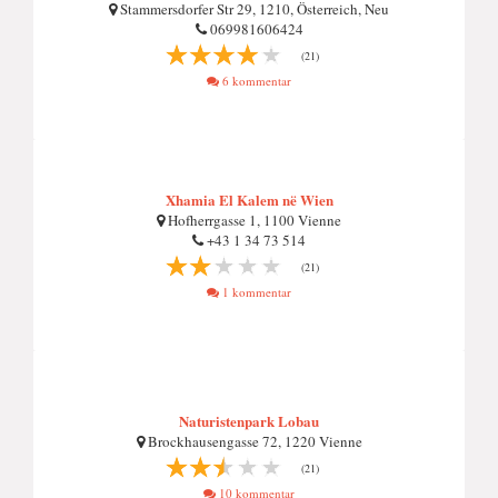
Stammersdorfer Str 29, 1210, Österreich, Neu
069981606424
(21)
6 kommentar
Xhamia El Kalem në Wien
Hofherrgasse 1, 1100 Vienne
+43 1 34 73 514
(21)
1 kommentar
Naturistenpark Lobau
Brockhausengasse 72, 1220 Vienne
(21)
10 kommentar