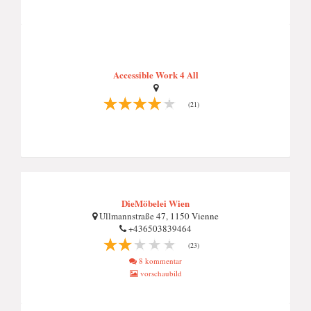
Accessible Work 4 All
(21)
DieMöbelei Wien
Ullmannstraße 47, 1150 Vienne
+436503839464
(23)
8 kommentar
vorschaubild