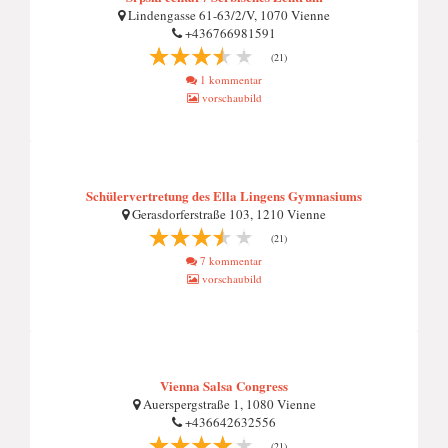
Lindengasse 61-63/2/V, 1070 Vienne
+436766981591
(21)
1 kommentar
vorschaubild
Schülervertretung des Ella Lingens Gymnasiums
Gerasdorferstraße 103, 1210 Vienne
(21)
7 kommentar
vorschaubild
Vienna Salsa Congress
Auerspergstraße 1, 1080 Vienne
+436642632556
(21)