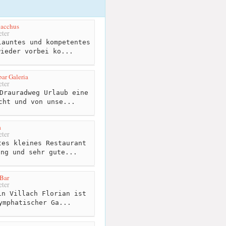
Bacchus
ter
auntes und kompetentes
wieder vorbei ko...
ar Galeria
ter
Drauradweg Urlaub eine
cht und von unse...
a
ter
es kleines Restaurant
ung und sehr gute...
Bar
ter
n Villach Florian ist
ymphatischer Ga...