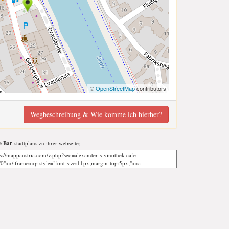
©
OpenStreetMap
contributors
Wegbeschreibung & Wie komme ich hierher?
e Bar
-stadtplans zu ihrer webseite;