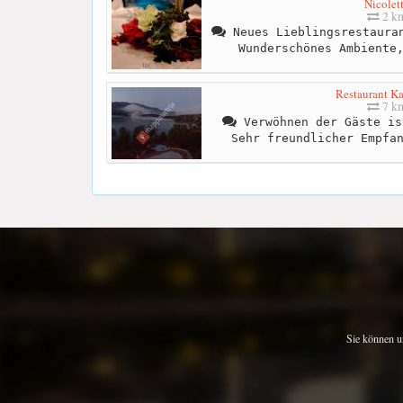
Nicolet
2 k
Neues Lieblingsrestauran
Wunderschönes Ambiente
Restaurant Ka
7 k
Verwöhnen der Gäste is
Sehr freundlicher Empfa
Sie können u