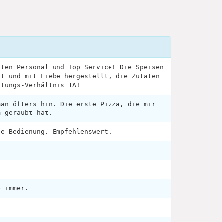
tten Personal und Top Service! Die Speisen
rt und mit Liebe hergestellt, die Zutaten
stungs-Verhältnis 1A!
man öfters hin. Die erste Pizza, die mir
m geraubt hat.
te Bedienung. Empfehlenswert.
e immer.