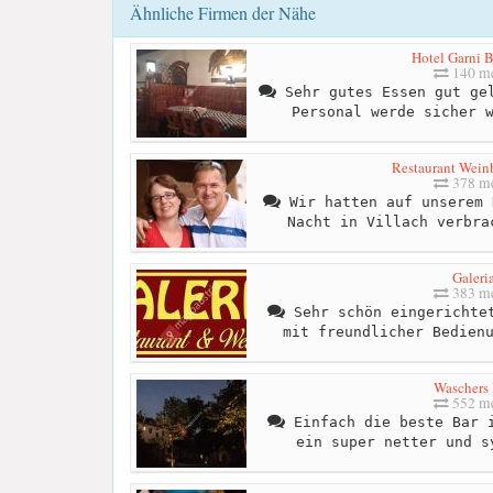
Ähnliche Firmen der Nähe
Hotel Garni 
140 me
Sehr gutes Essen gut gel
Personal werde sicher 
Restaurant Weinb
378 me
Wir hatten auf unserem 
Nacht in Villach verbra
Galeri
383 me
Sehr schön eingerichtet
mit freundlicher Bedien
Waschers 
552 me
Einfach die beste Bar i
ein super netter und s