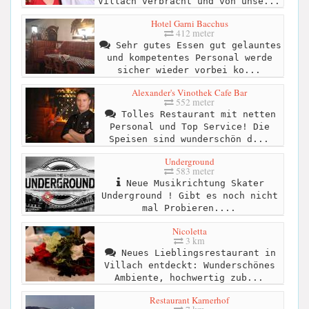
Villach verbracht und von unse...
Hotel Garni Bacchus
412 meter
Sehr gutes Essen gut gelauntes
und kompetentes Personal werde
sicher wieder vorbei ko...
Alexander's Vinothek Cafe Bar
552 meter
Tolles Restaurant mit netten
Personal und Top Service! Die
Speisen sind wunderschön d...
Underground
583 meter
Neue Musikrichtung Skater
Underground ! Gibt es noch nicht
mal Probieren....
Nicoletta
3 km
Neues Lieblingsrestaurant in
Villach entdeckt: Wunderschönes
Ambiente, hochwertig zub...
Restaurant Karnerhof