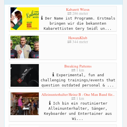
Kabarett Wiesn
286 meter
Der Name ist Programm. Erstmals
bringen wir die bekannten
Kabarettisten Gery Seidl un...
HawaraKlub
344 meter
Breaking Patterns
1 km
Experimental, fun and
challenging trainings/events that
question outdated personal & ...
Alleinunterhalter Heinz B - One Man Band für...
1 km
Ich bin ein routinierter
Alleinunterhalter, Sänger,
Keyboarder und Entertainer aus
Wi...