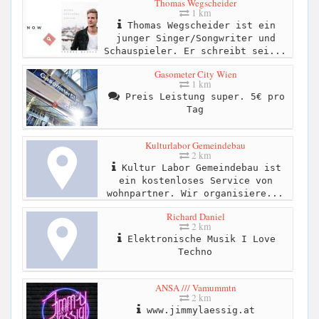
Thomas Wegscheider
1 km
Thomas Wegscheider ist ein
junger Singer/Songwriter und
Schauspieler. Er schreibt sei...
Gasometer City Wien
1 km
Preis Leistung super. 5€ pro
Tag
Kulturlabor Gemeindebau
2 km
Kultur Labor Gemeindebau ist
ein kostenloses Service von
wohnpartner. Wir organisiere...
Richard Daniel
2 km
Elektronische Musik I Love
Techno
ANSA /// Vamummtn
2 km
www.jimmylaessig.at