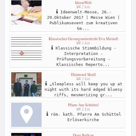
IdeenWelt
2 km
Ideenwelt-Messe, 26.-
29.Oktober 2017 | Messe Wien |
Publikumsevent zum kreativen
Ge...
Klassischer Gesangsunterricht Eva Meindl
2 km
Klassische Stimmbildung -
Interpretation -
Prüfungsvorbereitung -
Klassisches Reperto...
Diamond Skull
2 km
„Sleepless will keep you up at
night with its hard edged bluesy
riffs, mesmerizing gr...
Pfarre Am Schüttel
2 km
röm. kath. Pfarre Am Schüttel
Erlöserkirche
Doni Balkan