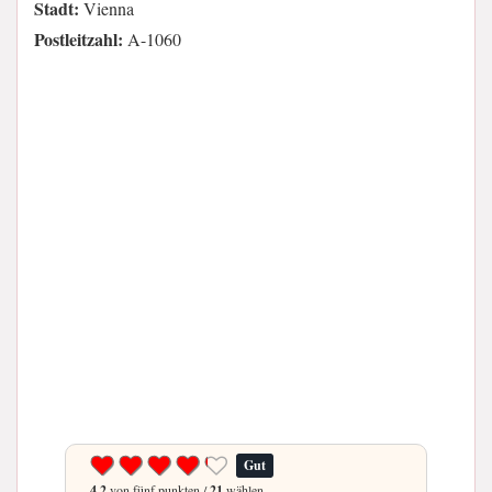
Stadt:
Vienna
Postleitzahl:
A-1060
Gut
4.2
von fünf punkten /
21
wählen.