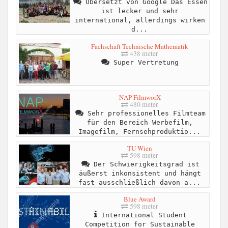
Übersetzt von Google Das Essen
ist lecker und sehr
international, allerdings wirken
d...
Fachschaft Technische Mathematik
438 meter
Super Vertretung
NAP FilmworX
480 meter
Sehr professionelles Filmteam
für den Bereich Werbefilm,
Imagefilm, Fernsehproduktio...
TU Wien
598 meter
Der Schwierigkeitsgrad ist
äußerst inkonsistent und hängt
fast ausschließlich davon a...
Blue Award
598 meter
International Student
Competition for Sustainable