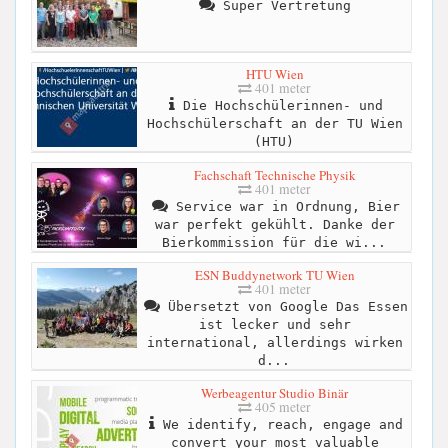
Super Vertretung
HTU Wien
401 meter
Die Hochschülerinnen- und
Hochschülerschaft an der TU Wien
(HTU)
Fachschaft Technische Physik
401 meter
Service war in Ordnung, Bier
war perfekt gekühlt. Danke der
Bierkommission für die wi...
ESN Buddynetwork TU Wien
401 meter
Übersetzt von Google Das Essen
ist lecker und sehr
international, allerdings wirken
d...
Werbeagentur Studio Binär
405 meter
We identify, reach, engage and
convert your most valuable