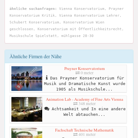
ähnliche suchanfragen:
Vienna Konservatorium, Prayner
Konservatorium Kritik, Vienna Konservatorium Lehrer,
Schubert Konservatorium, Konservatorium Wien
geschlossen, Konservatorium mit Öffentlichkeitsrecht,
Musikschule Spielstatt, mühlgasse 28-30
Ähnliche Firmen der Nähe
Prayner Konservatorium
0 meter
Das Prayner Konservatorium für
Musik und Dramatische Kunst wurde
1905 als Musikschule...
Animation Lab - Academy of Fine Arts Vienna
348 meter
Achtsamkeit und In eine andere
Welt abtauchen...
Fachschaft Technische Mathematik
401 meter