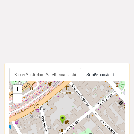
Karte Stadtplan, Satellitenansicht
Straßenansicht
+
−