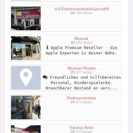
A-S Elektrowarenhandelsges.mbH
386 meter
Mcshark
450 meter
Apple Premium Reseller - die
Apple Experten in deiner Nähe.
Bücherei Wieden
457 meter
Freundliches und hilfsbereites
Personal, Kinderspielecke.
Brauchbarer Bestand an vers...
Trinkwassersäulen
471 meter
Tekaway Sushi
479 meter