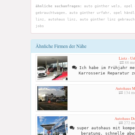
ähnliche suchanfragen:
auto günther wels, opel 
gebrauchtwagen, auto günther urfahr, opel händl
linz, autohaus linz, auto günther linz gebrauch
jobs
Ähnliche Firmen der Nähe
Lietz - Ur
88 me
Ich habe im Frühjahr me
Karrosserie Reparatur z
Autohaus M
134 me
Autohaus D
272 me
super autohaus mit kompe
beratung. schnelle abw