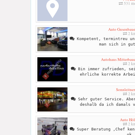
531 me
Auto Gusenbau
2 k
Kompetent, termintreu un
man sich in gu
Autohaus Mitterbauer
2 k
Bin immer zufrieden, sei
ehrliche korrekte Arbe
Sonnleitner
2 k
Sehr guter Service. Aber
deshalb da ich damals 
Auto Höl
2 k
Super Beratung ,Chef ken
ok