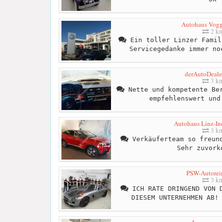
Autohaus Vog
2 k
Ein toller Linzer Famil
Servicegedanke immer no
derAutoDealer
3 k
Nette und kompetente Ber
empfehlenswert und
Autohaus Linz-Ind
3 k
Verkäuferteam so freund
Sehr zuvork
PSW-Autorei
3 k
ICH RATE DRINGEND VON D
DIESEM UNTERNEHMEN AB!