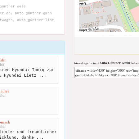
günther wels
er oö, auto günther gmbh
twagen, auto günther linz
fahr
hinzufügen eines
Auto Günther GmbH
-stad
ter
inen Hyundai Ioniq zur
u Hyundai Lietz ...
aurer
ter
ornach
ter
tenter und freundlicher
icklung. danke ...