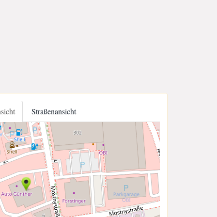
nsicht
Straßenansicht