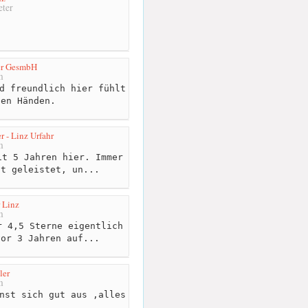
ter
er GesmbH
m
d freundlich hier fühlt
ten Händen.
 - Linz Urfahr
m
t 5 Jahren hier. Immer
it geleistet, un...
 Linz
m
 4,5 Sterne eigentlich
vor 3 Jahren auf...
ler
m
nst sich gut aus ,alles