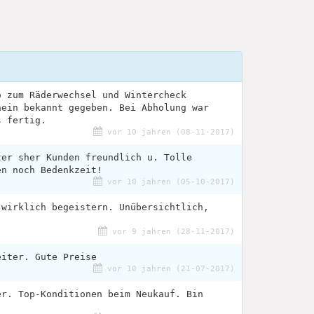
o zum Räderwechsel und Wintercheck
nein bekannt gegeben. Bei Abholung war
s fertig.
vor 10 jahren (08-11-2017)
ter sher Kunden freundlich u. Tolle
en noch Bedenkzeit!
vor 10 jahren (05-10-2017)
 wirklich begeistern. Unübersichtlich,
vor 9 jahren (28-11-2017)
eiter. Gute Preise
vor 10 jahren (21-07-2017)
er. Top-Konditionen beim Neukauf. Bin