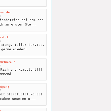
genhuber
m
ienbetrieb bei dem der
ch an erster Ste...
.at e.U.
m
atung, toller Service,
 gerne wieder!
ustriezeile
m
lich und kompetent!!!
ommend!
nigung
m
ER DIENSTLEISTUNG BEI
 Haben unseren B...