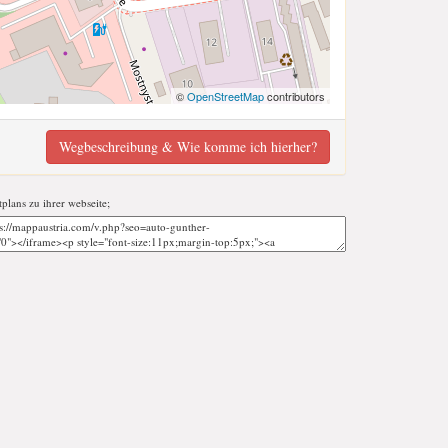
©
OpenStreetMap
contributors
Wegbeschreibung & Wie komme ich hierher?
tplans zu ihrer webseite;