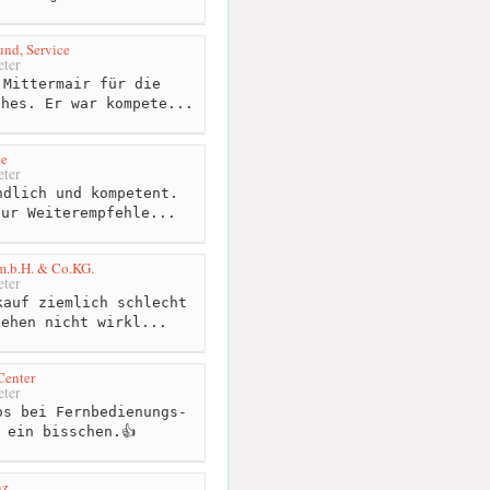
und, Service
ter
Mittermair für die
ches. Er war kompete...
de
ter
dlich und kompetent.
nur Weiterempfehle...
 m.b.H. & Co.KG.
ter
auf ziemlich schlecht
gehen nicht wirkl...
Center
ter
s bei Fernbedienungs-
 ein bisschen.👍
nz