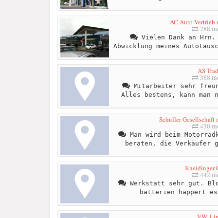
AC Auto Vertrieb 
288 me
Vielen Dank an Hrn. 
Abwicklung meines Autotaus
AS Tra
388 me
Mitarbeiter sehr freun
Alles bestens, kann man 
Schuller Gesellschaft
430 me
Man wird beim Motorradk
beraten, die Verkäufer 
Kneidinger 
442 me
Werkstatt sehr gut. Blo
batterien happert es
VW, Li