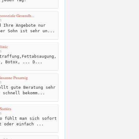
chosoziale Gesundh...
m
 Ihre Angebote nur
ner Sohn ist sehr un...
linic
m
traffung,Fettabsaugung,
r, Botox, ... D...
 Susanne Pusarnig
m
llt gute Beratung sehr
r schnell bekomm...
Samira
m
o fühlt man sich sofort
t oder einfach ...