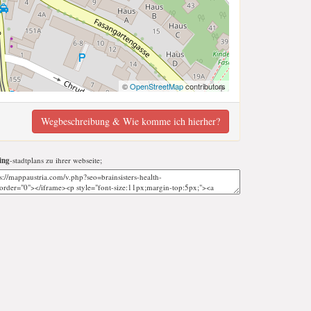
©
OpenStreetMap
contributors
Wegbeschreibung & Wie komme ich hierher?
ing
-stadtplans zu ihrer webseite;