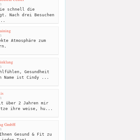
m
ie schnell die
gt. Nach drei Besuchen
...
raining
m
kte Atmosphäre zum
rn.
inklang
m
hlfühlen, Gesundheit
n Name ist Cindy ...
is
m
t über 2 Jahren mir
ätze ihre weise, hu...
lag GmbH
m
Ihnen Gesund & Fit zu
 jeden Tag!