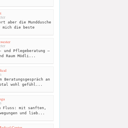
t
ter
rt aber die Munddusche
r mich die beste
hwester
ter
- und Pflegeberatung –
nd Raum Mödli...
ical
m
n Beratungsgespräch an
otal wohl gefühl...
oga
m
 Fluss: mit sanften,
wegungen und lieb...
Medical Center