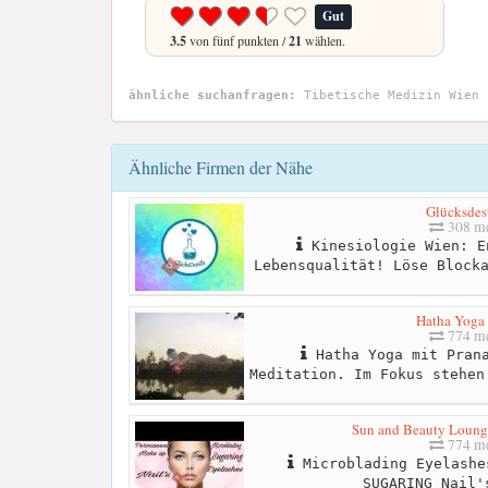
Gut
3.5
von fünf punkten /
21
wählen.
ähnliche suchanfragen:
Tibetische Medizin Wien
Ähnliche Firmen der Nähe
Glücksdest
308 me
Kinesiologie Wien: E
Lebensqualität! Löse Block
Hatha Yoga 
774 me
Hatha Yoga mit Prana
Meditation. Im Fokus stehen
Sun and Beauty Lounge
774 me
Microblading Eyelashe
SUGARING Nail'