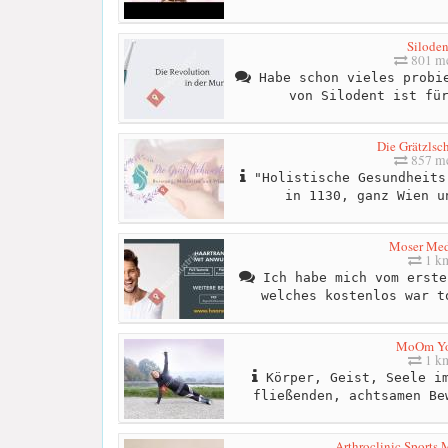
Siloden
801 me
Habe schon vieles probie
von Silodent ist fü
Die Grätzlsc
857 me
"Holistische Gesundheits
in 1130, ganz Wien u
Moser Med
1 k
Ich habe mich vom erste
welches kostenlos war t
MoOm Y
1 k
Körper, Geist, Seele im
fließenden, achtsamen Be
Arthroclinic Sports 