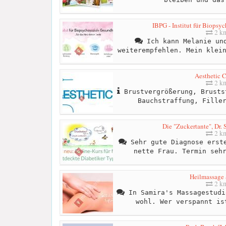
IBPG - Institut für Biopsy
2 k
Ich kann Melanie und
weiterempfehlen. Mein klei
Aesthetic C
2 k
Brustvergrößerung, Brusts
Bauchstraffung, Fille
Die "Zuckertante", Dr.
2 k
Sehr gute Diagnose erste
nette Frau. Termin seh
Heilmassage 
2 k
In Samira's Massagestudi
wohl. Wer verspannt is