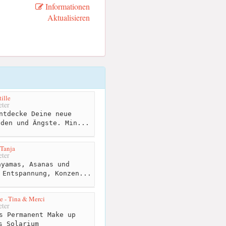
Informationen
Aktualisieren
ille
ter
ntdecke Deine neue
aden und Ängste. Min...
Tanja
ter
yamas, Asanas und
 Entspannung, Konzen...
 - Tina & Merci
ter
s Permanent Make up
s Solarium