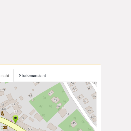
nsicht
Straßenansicht