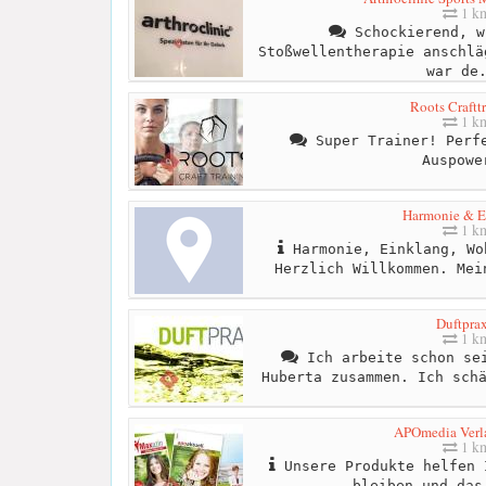
1 k
Schockierend, w
Stoßwellentherapie anschlä
war de
Roots Craftt
1 k
Super Trainer! Perfe
Auspowe
Harmonie & E
1 k
Harmonie, Einklang, Wo
Herzlich Willkommen. Mei
Duftprax
1 k
Ich arbeite schon sei
Huberta zusammen. Ich sch
APOmedia Ver
1 k
Unsere Produkte helfen 
bleiben und das