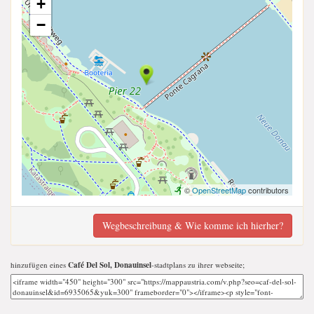
+
−
©
OpenStreetMap
contributors
Wegbeschreibung & Wie komme ich hierher?
hinzufügen eines
Café Del Sol, Donauinsel
-stadtplans zu ihrer webseite;