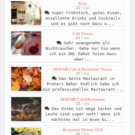
Solas
1 km
Super Frühstück, gutes Essen,
exzellente Drinks und Cocktails
und es gibt noch dazu u...
Café Vienna
1 km
Sehr unangenehm als
Nichtraucher. Gehe nur hin wenn
ich ein DHL Paket holen muss
aber...
MOZAIK Cafe & Restaurant Vienna
1 km
Das beste Restaurant in
Praters Nähe! Endlich habe ich
ein professionelles Restaurant...
MOZAIK Cafe&Restaurant
1 km
Das Essen ist mega lecker und
Leute sind super nett! Wenn ich
nächstes mal in Wien bi...
Restaurant Wunder 1020
1 km