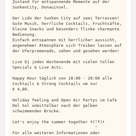
Zustand für entspannende Momente auf der
SunkenCity, Donauinsel.
Der Lido der Sunken City auf zwei Terrassen!
Gute Musik, herrliche Cocktails, Fruchtsäfte,
kleine Snacks und besonders flinke charmante
Bedienung.
Einfach entspannen mit herrlicher aussicht,
angenehmer Atmosphäre sich Treiben lassen auf
der Uferpromenade, sehen und gesehen werden!
Live Dj jedes Wochenende mit vielen tollen
Specials & Live Acts.
Happy Hour täglich von 18:00 - 20:00 alle
Cocktails & Strong Cocktails um nur
€ 4,80.
Holiday feeling and Open Air Partys im Cafe
Del Sol unmittelbar nach der gelben
schwimmenden Brücke.
Let's enjoy the summer together ٩(-̮̮̃•̃)۶
Für alle weiteren Informationen oder