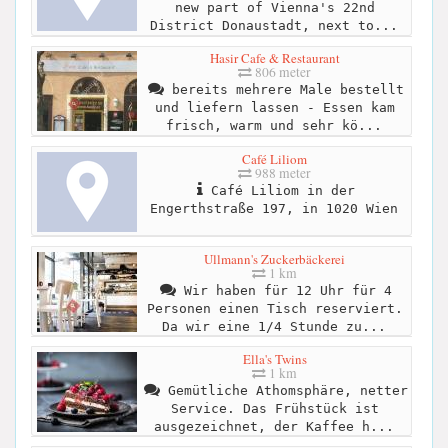
new part of Vienna's 22nd
District Donaustadt, next to...
Hasir Cafe & Restaurant
806 meter
bereits mehrere Male bestellt
und liefern lassen - Essen kam
frisch, warm und sehr kö...
Café Liliom
988 meter
Café Liliom in der
Engerthstraße 197, in 1020 Wien
Ullmann's Zuckerbäckerei
1 km
Wir haben für 12 Uhr für 4
Personen einen Tisch reserviert.
Da wir eine 1/4 Stunde zu...
Ella's Twins
1 km
Gemütliche Athomsphäre, netter
Service. Das Frühstück ist
ausgezeichnet, der Kaffee h...