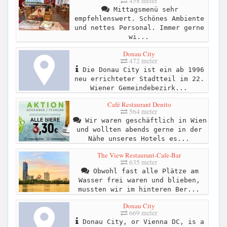
458 meter
Mittagsmenü sehr
empfehlenswert. Schönes Ambiente
und nettes Personal. Immer gerne
wi...
Donau City
472 meter
Die Donau City ist ein ab 1996
neu errichteter Stadtteil im 22.
Wiener Gemeindebezirk...
Café Restaurant Denito
564 meter
Wir waren geschäftlich in Wien
und wollten abends gerne in der
Nähe unseres Hotels es...
The View Restaurant-Cafe-Bar
635 meter
Obwohl fast alle Plätze am
Wasser frei waren und blieben,
mussten wir im hinteren Ber...
Donau City
669 meter
Donau City, or Vienna DC, is a