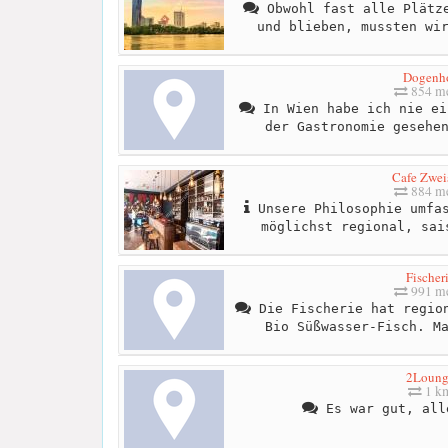
Obwohl fast alle Plätze
und blieben, mussten wi
Dogenh
854 me
In Wien habe ich nie ei
der Gastronomie gesehe
Cafe Zwe
884 me
Unsere Philosophie umfas
möglichst regional, sai
Fischer
991 me
Die Fischerie hat region
Bio Süßwasser-Fisch. M
2Loung
1 k
Es war gut, all