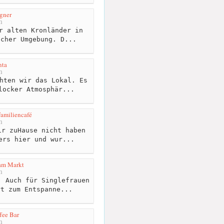
gner
m
r alten Kronländer in
icher Umgebung. D...
nta
m
hten wir das Lokal. Es
locker Atmosphär...
Familiencafé
m
r zuHause nicht haben
ers hier und wur...
am Markt
m
 Auch für Singlefrauen
rt zum Entspanne...
fee Bar
m