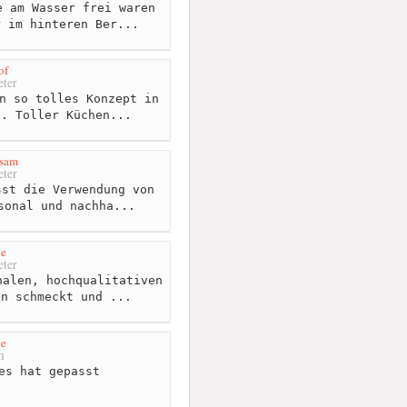
 am Wasser frei waren
r im hinteren Ber...
of
ter
n so tolles Konzept in
n. Toller Küchen...
isam
ter
st die Verwendung von
sonal und nachha...
ie
ter
alen, hochqualitativen
an schmeckt und ...
e
m
es hat gepasst