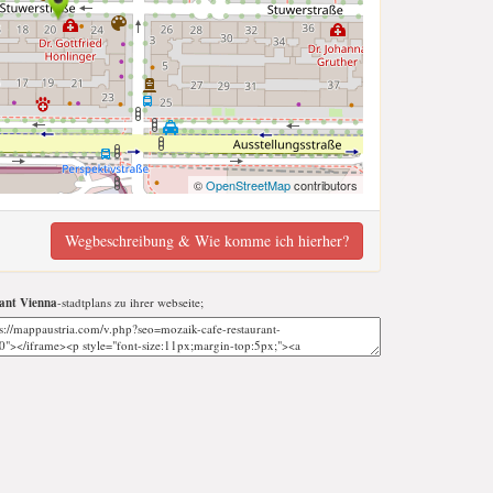
©
OpenStreetMap
contributors
Wegbeschreibung & Wie komme ich hierher?
ant Vienna
-stadtplans zu ihrer webseite;