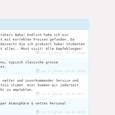
Praters Nähe! Endlich habe ich ein
nt mit korrekten Preisen gefunden. Da
 Desserts die ich probiert habe! Studenten
gt alles.. Must visit! Alle Empfehlungen!
vor 9 jahren (01-03-2018)
enu, typisch slavische grosse
ett.
vor 9 jahren (07-02-2018)
r netter und zuvorkommender Service und
ltnis stimmt. Hier kommen wir jederzeit
ehr zu empfehlen.
vor 9 jahren (25-11-2017)
pper Atmosphäre & nettes Personal -
vor 9 jahren (14-02-2018)