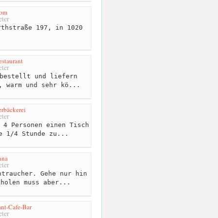
iom
ter
thstraße 197, in 1020
estaurant
ter
bestellt und liefern
, warm und sehr kö...
rbäckerei
ter
 4 Personen einen Tisch
e 1/4 Stunde zu...
nna
ter
traucher. Gehe nur hin
 holen muss aber...
nt-Cafe-Bar
ter