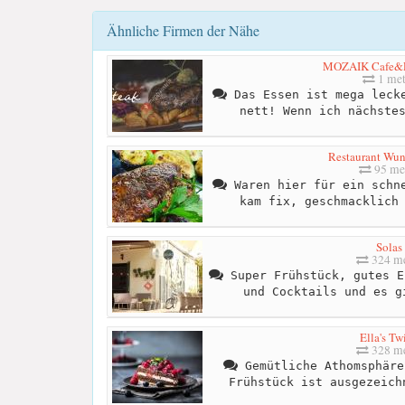
Ähnliche Firmen der Nähe
MOZAIK Cafe&R
1 met
Das Essen ist mega lecke
nett! Wenn ich nächste
Restaurant Wu
95 me
Waren hier für ein schne
kam fix, geschmacklich
Solas
324 me
Super Frühstück, gutes E
und Cocktails und es g
Ella's Tw
328 me
Gemütliche Athomsphäre
Frühstück ist ausgezeich