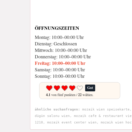
ÖFFNUNGSZEITEN
Montag: 10:00–00:00 Uhr
Dienstag: Geschlossen
Mittwoch: 10:00–00:00 Uhr
Donnerstag: 10:00–00:00 Uhr
Freitag: 10:00–00:00 Uhr
Samstag: 10:00–00:00 Uhr
Sonntag: 10:00–00:00 Uhr
Gut
4.1
von fünf punkten /
22
wählen.
ähnliche suchanfragen:
mozaik wien speisekarte,
dügün salonu wien, mozaik cafe & restaurant vie
1210, mozaik event center wien, mozaik wien hoc