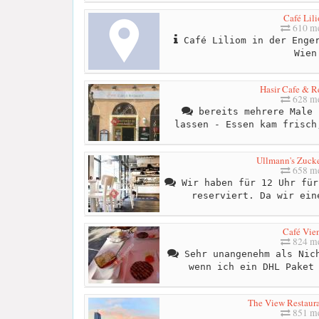
Café Lil
610 me
Café Liliom in der Enger
Wien
Hasir Cafe & R
628 me
bereits mehrere Male 
lassen - Essen kam frisch
Ullmann's Zucke
658 me
Wir haben für 12 Uhr für
reserviert. Da wir ein
Café Vie
824 me
Sehr unangenehm als Nich
wenn ich ein DHL Paket
The View Restaura
851 me