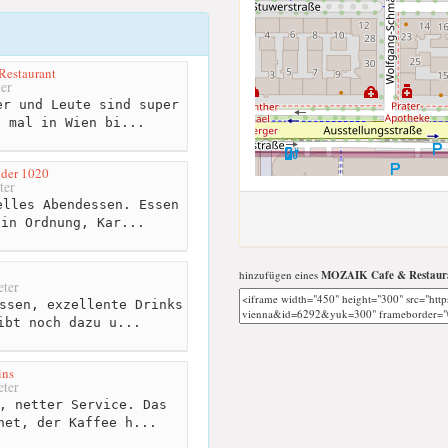
estaurant
er
r und Leute sind super
s mal in Wien bi...
nder 1020
ter
lles Abendessen. Essen
 in Ordnung, Kar...
hinzufügen eines
MOZAIK Cafe & Restaur
ter
ssen, exzellente Drinks
ibt noch dazu u...
ins
ter
, netter Service. Das
net, der Kaffee h...