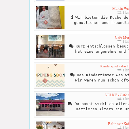
Martin Wa
1 k
Wir bieten die Küche de
gemütlicher und freundl
Cafe Me
1 k
Kurz entschlossen besuc
hat eine angenehme und 
Kinderspiel - das 
1 k
Das Kinderzimmer was wi
Wir waren nun schon öft
NELKE - Cafe 
1 k
Da passt wirklich alles.
mittleren Alters ein O
Balthasar Kaf
1 k