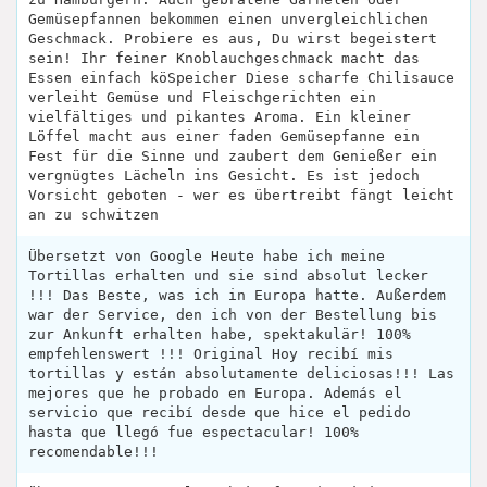
Gemüsepfannen bekommen einen unvergleichlichen
Geschmack. Probiere es aus, Du wirst begeistert
sein! Ihr feiner Knoblauchgeschmack macht das
Essen einfach köSpeicher Diese scharfe Chilisauce
verleiht Gemüse und Fleischgerichten ein
vielfältiges und pikantes Aroma. Ein kleiner
Löffel macht aus einer faden Gemüsepfanne ein
Fest für die Sinne und zaubert dem Genießer ein
vergnügtes Lächeln ins Gesicht. Es ist jedoch
Vorsicht geboten - wer es übertreibt fängt leicht
an zu schwitzen
Übersetzt von Google Heute habe ich meine
Tortillas erhalten und sie sind absolut lecker
!!! Das Beste, was ich in Europa hatte. Außerdem
war der Service, den ich von der Bestellung bis
zur Ankunft erhalten habe, spektakulär! 100%
empfehlenswert !!! Original Hoy recibí mis
tortillas y están absolutamente deliciosas!!! Las
mejores que he probado en Europa. Además el
servicio que recibí desde que hice el pedido
hasta que llegó fue espectacular! 100%
recomendable!!!