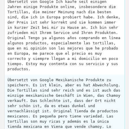
Übersetzt von Google Ich kaufe seit einigen
Jahren einige Produkte online, insbesondere die
Tortillas, die meiner Meinung nach die besten
sind, die ich in Europa probiert habe. Ich denke,
der Preis ist sehr korrekt und sie kommen immer
in kurzer Zeit bei mir zu Hause an. Ich bin sehr
zufrieden mit Ihrem Service und Ihren Produkten.
Original Tengo ya algunos años comprando en línea
algunos productos, especialmente las tortillas,
que en mi opinión son las mejores que he probado
en Europa, me parece que el precio es muy
correcto y siempre llegan a mi domicilio en poco
tiempo. Estoy muy contenta con su servicio y sus
productos.
Übersetzt von Google Mexikanische Produkte zu
speichern. Es ist klein, aber es hat Abwechslung.
Die Tortillas sind sehr reich und es ist auch das
einzige mexikanische Geschäft in Wien, das Chamoy
verkauft. Das Schlechte ist, dass der Ort nicht
sehr schön ist, da es etwas dunkel und
vernachlässigt ist. Original Tienda de productos
mexicanos. Es pequeña pero tiene variedad. Las
tortillas son muy ricas y además es la única
tienda mexicana en Viena que vende chamoy. Lo