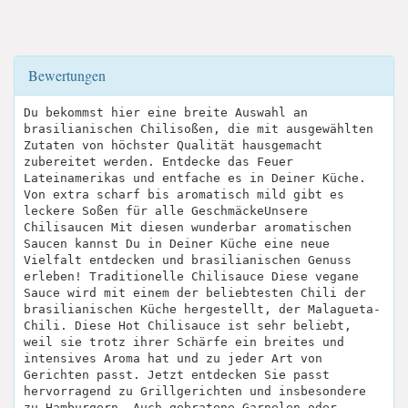
Bewertungen
Du bekommst hier eine breite Auswahl an
brasilianischen Chilisoßen, die mit ausgewählten
Zutaten von höchster Qualität hausgemacht
zubereitet werden. Entdecke das Feuer
Lateinamerikas und entfache es in Deiner Küche.
Von extra scharf bis aromatisch mild gibt es
leckere Soßen für alle GeschmäckeUnsere
Chilisaucen Mit diesen wunderbar aromatischen
Saucen kannst Du in Deiner Küche eine neue
Vielfalt entdecken und brasilianischen Genuss
erleben! Traditionelle Chilisauce Diese vegane
Sauce wird mit einem der beliebtesten Chili der
brasilianischen Küche hergestellt, der Malagueta-
Chili. Diese Hot Chilisauce ist sehr beliebt,
weil sie trotz ihrer Schärfe ein breites und
intensives Aroma hat und zu jeder Art von
Gerichten passt. Jetzt entdecken Sie passt
hervorragend zu Grillgerichten und insbesondere
zu Hamburgern. Auch gebratene Garnelen oder