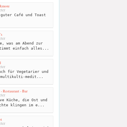
e&more
ter
guter Café und Toast
's
ter
e, was am Abend zur
timmt einfach alles...
l
ter
ch für Vegetarier und
 multikulti-medit...
- Restaurant - Bar
ter
ve Küche, die Ost und
chte klingen im e...
et
ter