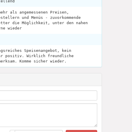
tellend
mehr als angemessenen Preisen,
estellern und Menüs - zuvorkommende
etter die Möglichkeit, unter den nahen
rne wieder
ngsreiches Speisenangebot, kein
hr positiv. Wirklich freundliche
merksam. Komme sicher wieder.