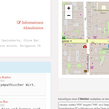
+
−
Informationen
Aktualisieren
 Speisekarte, China Bar
sse asiate, Burggasse 76
e Rabbit
ter
ympathischer Wirt.
hinzufügen eines
Chinabar
-stadtplans zu ihr
as-Bar
ter