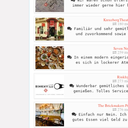
Wir waren schon öfters
immer wieder gerne hier 
KreuzbergTheat
180 me
Familiär und sehr gemütl
und zuvorkommend sowie
Seven No
259 me
In einem modern eingeric
es sich in lockerer At
Rinkh
273 me
Wunderbar gemütliches L
genießen. Tolles Servic
The Brickmakers P
276 me
Einfach nur Nein. Ich 
gutes Essen viel Geld zu