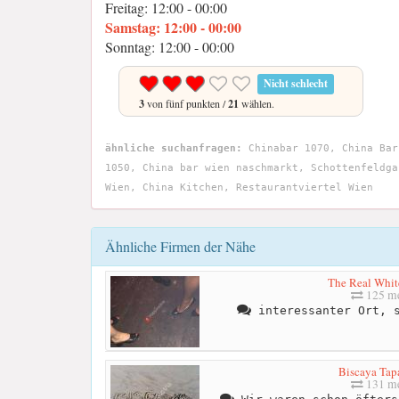
Freitag: 12:00 - 00:00
Samstag: 12:00 - 00:00
Sonntag: 12:00 - 00:00
Nicht schlecht
3
von fünf punkten /
21
wählen.
ähnliche suchanfragen:
Chinabar 1070, China Bar
1050, China bar wien naschmarkt, Schottenfeldga
Wien, China Kitchen, Restaurantviertel Wien
Ähnliche Firmen der Nähe
The Real Whit
125 me
interessanter Ort, s
Biscaya Tap
131 me