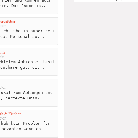
 hier und kommen auch
hin. Das Essen is...
ercafebar
ter
ich. Chefin super nett
 das Personal au...
rth
ter
htetem Ambiente, lässt
mosphäre gut, di...
y
ter
okal zum Abhängen und
e, perfekte Drink...
ub & Kitchen
ter
hab kein Problem für
 bezahlen wenn es...