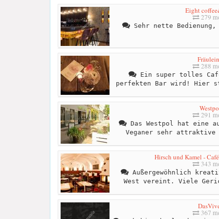
Eight coffe
279 me
Sehr nette Bedienung, 
Fräulein
288 me
Ein super tolles Caf
perfekten Bar wird! Hier s
Westpo
291 me
Das Westpol hat eine au
Veganer sehr attraktive
Hirsch und Kamel - Café 
343 me
Außergewöhnlich kreati
West vereint. Viele Geri
DasViv
367 me