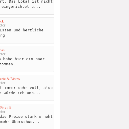
rt. Das Lokal ist nicht
 eingerichtet u...
ick
ter
Essen und herzliche
ung
oss
ter
 habe hier ein paar
nommen.
erie & Bistro
ter
t immer sehr voll, also
n würde ich unb...
 Frivoli
ter
die Preise stark erhöht
 mehr Überschus...