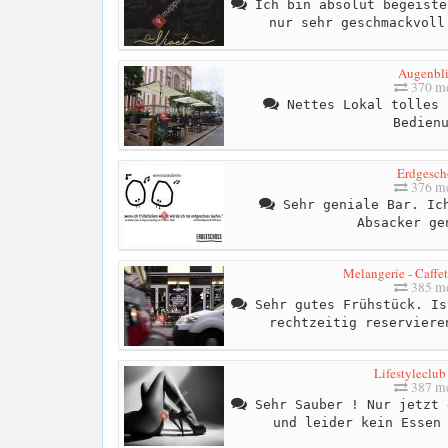
Ich bin absolut begeiste
nur sehr geschmackvoll
Augenbl
370 me
Nettes Lokal tolles 
Bedien
Erdgesch
376 me
Sehr geniale Bar. Ich
Absacker ge
Melangerie - Caffet
385 me
Sehr gutes Frühstück. Is
rechtzeitig reserviere
Lifestyleclub
387 me
Sehr Sauber ! Nur jetzt 
und leider kein Essen