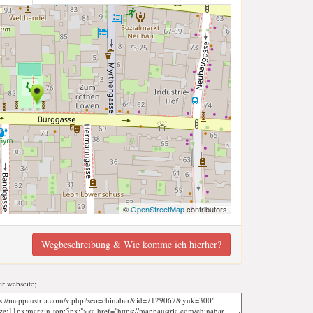
©
OpenStreetMap
contributors
Wegbeschreibung & Wie komme ich hierher?
er webseite;