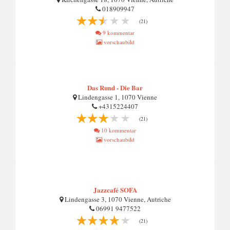
018909947
(21)
9 kommentar
vorschaubild
Das Rund - Die Bar
Lindengasse 1, 1070 Vienne
+4315224407
(21)
10 kommentar
vorschaubild
Jazzcafé SOFA
Lindengasse 3, 1070 Vienne, Autriche
06991 9477522
(21)