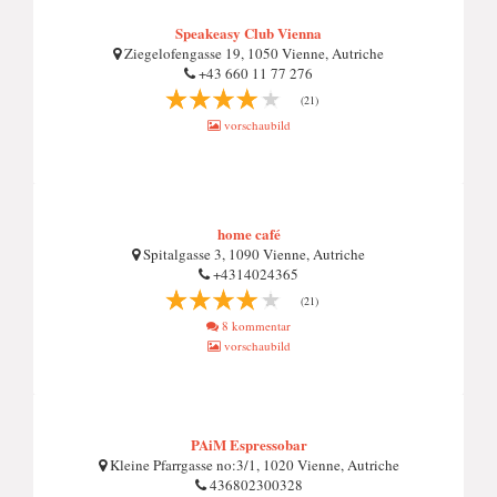
Speakeasy Club Vienna
Ziegelofengasse 19, 1050 Vienne, Autriche
+43 660 11 77 276
(21)
vorschaubild
home café
Spitalgasse 3, 1090 Vienne, Autriche
+4314024365
(21)
8 kommentar
vorschaubild
PAiM Espressobar
Kleine Pfarrgasse no:3/1, 1020 Vienne, Autriche
436802300328