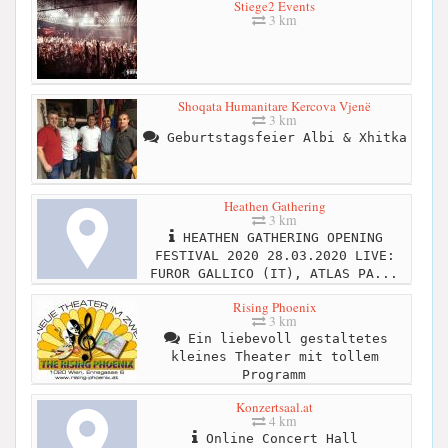
Stiege2 Events
3 km
Shoqata Humanitare Kercova Vjenë
3 km
Geburtstagsfeier Albi & Xhitka
Heathen Gathering
3 km
HEATHEN GATHERING OPENING
FESTIVAL 2020 28.03.2020 LIVE:
FUROR GALLICO (IT), ATLAS PA...
Rising Phoenix
3 km
Ein liebevoll gestaltetes
kleines Theater mit tollem
Programm
Konzertsaal.at
4 km
Online Concert Hall