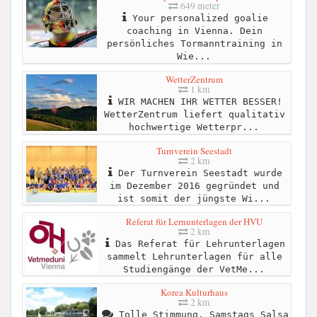
649 meter
Your personalized goalie
coaching in Vienna. Dein
persönliches Tormanntraining in
Wie...
WetterZentrum
1 km
WIR MACHEN IHR WETTER BESSER!
WetterZentrum liefert qualitativ
hochwertige Wetterpr...
Turnverein Seestadt
2 km
Der Turnverein Seestadt wurde
im Dezember 2016 gegründet und
ist somit der jüngste Wi...
Referat für Lernunterlagen der HVU
2 km
Das Referat für Lehrunterlagen
sammelt Lehrunterlagen für alle
Studiengänge der VetMe...
Korea Kulturhaus
2 km
Tolle Stimmung. Samstags Salsa