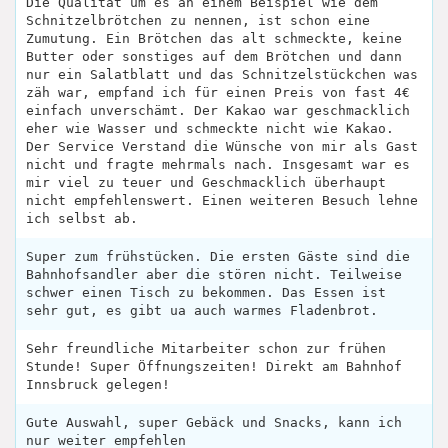
Die Qualität um es an einem Beispiel wie dem
Schnitzelbrötchen zu nennen, ist schon eine
Zumutung. Ein Brötchen das alt schmeckte, keine
Butter oder sonstiges auf dem Brötchen und dann
nur ein Salatblatt und das Schnitzelstückchen was
zäh war, empfand ich für einen Preis von fast 4€
einfach unverschämt. Der Kakao war geschmacklich
eher wie Wasser und schmeckte nicht wie Kakao.
Der Service Verstand die Wünsche von mir als Gast
nicht und fragte mehrmals nach. Insgesamt war es
mir viel zu teuer und Geschmacklich überhaupt
nicht empfehlenswert. Einen weiteren Besuch lehne
ich selbst ab.
Super zum frühstücken. Die ersten Gäste sind die
Bahnhofsandler aber die stören nicht. Teilweise
schwer einen Tisch zu bekommen. Das Essen ist
sehr gut, es gibt ua auch warmes Fladenbrot.
Sehr freundliche Mitarbeiter schon zur frühen
Stunde! Super Öffnungszeiten! Direkt am Bahnhof
Innsbruck gelegen!
Gute Auswahl, super Gebäck und Snacks, kann ich
nur weiter empfehlen