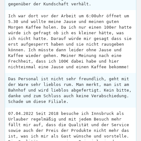
gegenüber der Kundschaft verhält.
Ich war dort vor der Arbeit um 6:00uhr öffnet um
5.30 und wollte meine Jause und meinen guten
Morgen Kaffee holen. Da ich nur einen 100er hatte
würde ich gefragt ob ich es kleiner hätte, was
ich nicht hatte. Darauf würde mir gesagt dass sie
erst aufgesperrt haben und sie nicht rausgeben
können. Ich müsste dann leider ohne Jause und
Kaffee wieder gehen. Meiner Meinung nach eine
Frechheit, dass ich 100€ dabei habe und hier
nichteinmal eine Jause und einen Kaffee bekomme!
Das Personal ist nicht sehr freundlich, geht mit
der Ware sehr lieblos rum. Man merkt, man ist am
Bahnhof und wird lieblos abgefertigt. Kein bitte,
danke und zum Schluss auch keine Verabschiedung.
Schade um diese Filiale.
07.04.2022 Seit 2018 besuche ich Innsbruck als
Urlauber regelmäßig und mit jedem Besuch mehr
fällt mir auf, dass die Qualität und der Service
sowie auch der Preis der Produkte nicht mehr das
ist, was ich mir als Gast wünsche und vorstelle.