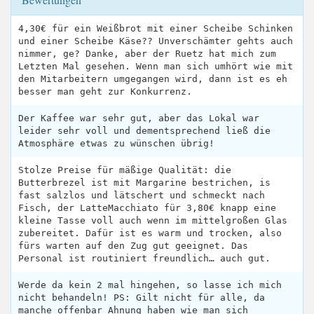
4,30€ für ein Weißbrot mit einer Scheibe Schinken
und einer Scheibe Käse?? Unverschämter gehts auch
nimmer, ge? Danke, aber der Ruetz hat mich zum
Letzten Mal gesehen. Wenn man sich umhört wie mit
den Mitarbeitern umgegangen wird, dann ist es eh
besser man geht zur Konkurrenz.
Der Kaffee war sehr gut, aber das Lokal war
leider sehr voll und dementsprechend ließ die
Atmosphäre etwas zu wünschen übrig!
Stolze Preise für mäßige Qualität: die
Butterbrezel ist mit Margarine bestrichen, is
fast salzlos und lätschert und schmeckt nach
Fisch, der LatteMacchiato für 3,80€ knapp eine
kleine Tasse voll auch wenn im mittelgroßen Glas
zubereitet. Dafür ist es warm und trocken, also
fürs warten auf den Zug gut geeignet. Das
Personal ist routiniert freundlich… auch gut.
Werde da kein 2 mal hingehen, so lasse ich mich
nicht behandeln! PS: Gilt nicht für alle, da
manche offenbar Ahnung haben wie man sich