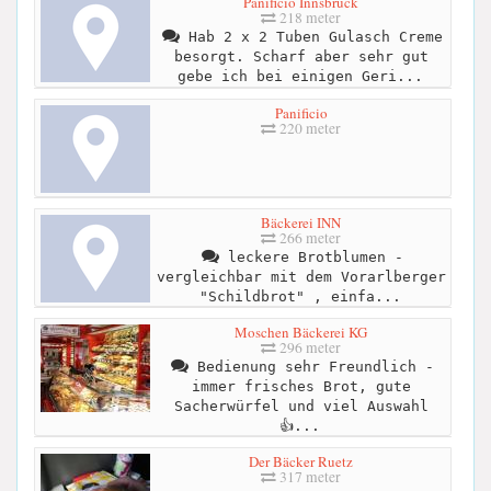
Panificio Innsbruck
218 meter
Hab 2 x 2 Tuben Gulasch Creme
besorgt. Scharf aber sehr gut
gebe ich bei einigen Geri...
Panificio
220 meter
Bäckerei INN
266 meter
leckere Brotblumen -
vergleichbar mit dem Vorarlberger
"Schildbrot" , einfa...
Moschen Bäckerei KG
296 meter
Bedienung sehr Freundlich -
immer frisches Brot, gute
Sacherwürfel und viel Auswahl
👍...
Der Bäcker Ruetz
317 meter