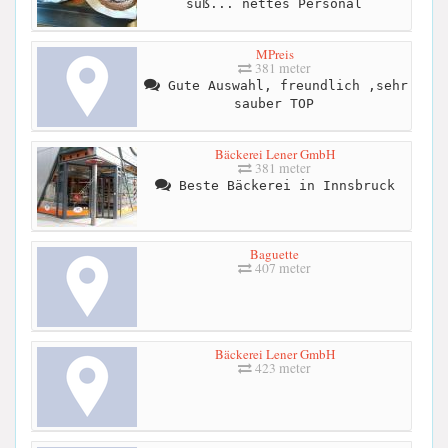
süß... nettes Personal
MPreis
381 meter
Gute Auswahl, freundlich ,sehr
sauber TOP
Bäckerei Lener GmbH
381 meter
Beste Bäckerei in Innsbruck
Baguette
407 meter
Bäckerei Lener GmbH
423 meter