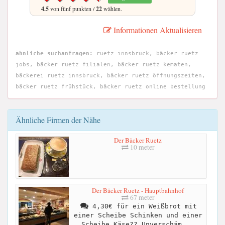
4.5
von fünf punkten /
22
wählen.
Informationen Aktualisieren
ähnliche suchanfragen:
ruetz innsbruck, bäcker ruetz
jobs, bäcker ruetz filialen, bäcker ruetz kematen,
bäckerei ruetz innsbruck, bäcker ruetz öffnungszeiten,
bäcker ruetz frühstück, bäcker ruetz online bestellung
Ähnliche Firmen der Nähe
Der Bäcker Ruetz
10 meter
Der Bäcker Ruetz - Hauptbahnhof
67 meter
4,30€ für ein Weißbrot mit
einer Scheibe Schinken und einer
Scheibe Käse?? Unverschäm...