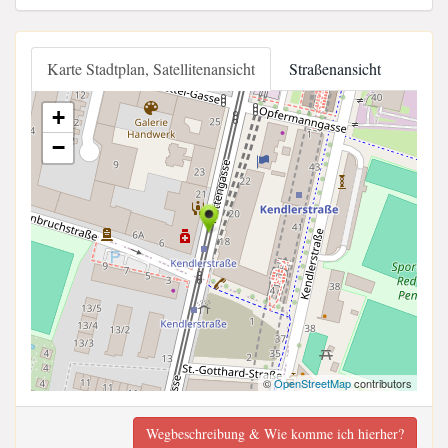
Karte Stadtplan, Satellitenansicht
Straßenansicht
+
−
©
OpenStreetMap
contributors
Wegbeschreibung & Wie komme ich hierher?