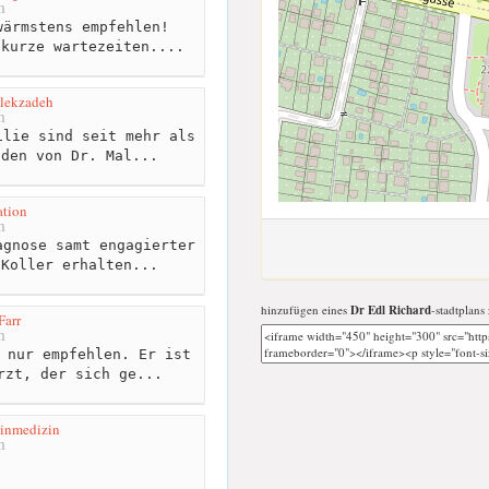
m
ärmstens empfehlen!
 kurze wartezeiten....
alekzadeh
m
lie sind seit mehr als
nden von Dr. Mal...
ation
m
gnose samt engagierter
 Koller erhalten...
hinzufügen eines
Dr Edl Richard
-stadtplans
Farr
m
 nur empfehlen. Er ist
rzt, der sich ge...
einmedizin
m