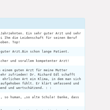
 Jahrzehnten. Ein sehr guter Arzt und sehr
ei Ihm die Leidenschaft für seinen Beruf
hoben. Top!
 guter Arzt.Bin schon lange Patient.
icher und vorallem kompetenter Arzt!
h einem guten Arzt für meine Mutter
sehr zufrieden! Dr. Richard Edl schafft
, ehrlichen Art ein Klima, in dem man sich
 aufgehoben fühlt. Er klärt umfassend und
mend und wertschätzend. : :
l, so human, …so alte Schule! Danke, dass