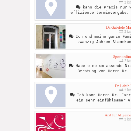
2 k
kann die Praxis nur w
effiziente terminvergabe,
Dr. Gabriele M
2 k
Ich und meine ganze Fami
zwanzig Jahren Stammku
Sportordin
2 k
Habe eine umfassende Dia
Beratung von Herrn Dr.
Dr. Labib 
2 k
Ich kann Herrn Dr. Farr
ein sehr einfühlsamer A
Arzt für Allgem
2 k