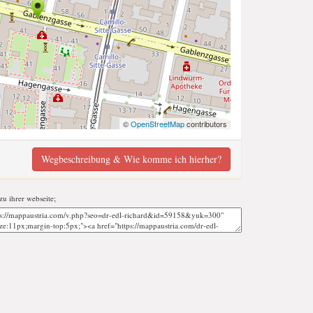
©
OpenStreetMap
contributors
Wegbeschreibung & Wie komme ich hierher?
 zu ihrer webseite;