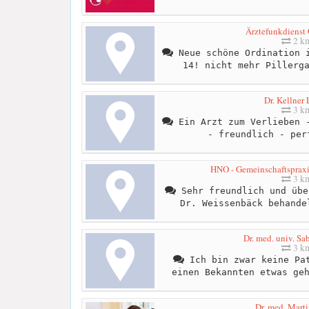
Ärztefunkdienst 
2 k
Neue schöne Ordination i
14! nicht mehr Pillerg
Dr. Kellner
3 k
Ein Arzt zum Verlieben -
- freundlich - per
HNO - Gemeinschaftspraxis 
3 k
Sehr freundlich und übe
Dr. Weissenbäck behande
Dr. med. univ. Sa
3 k
Ich bin zwar keine Pat
einen Bekannten etwas ge
Dr. med. Marti