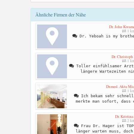
Ähnliche Firmen der Nähe
Dr. John Kwam
1 k
Dr. Yeboah is my brothe
Dr. Christoph
1 k
Toller einfühlsamer Arzt
längere Wartezeiten ni
Dr.med. Akta Mic
1 k
Ich bekam sehr schnell
merkte man sofort, dass 
Dr. Kristin
2 k
Frau Dr. Hager ist TOP
länger warten muss, doch