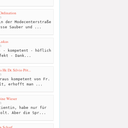
Ordination
m
n der Modecenterstraße
asse Sauber und ...
 Lukas
m
 - kompetent - höflich
fekt - Dank...
Hr. Dr. Silvio Pöt...
m
raus kompetent von Fr.
lt, erhofft man ...
bine Wieser
m
ientin, habe nur für
holt. Aber die Spr...
n Scharf