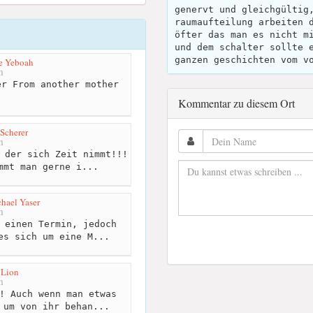
genervt und gleichgültig
raumaufteilung arbeiten 
öfter das man es nicht m
und dem schalter sollte 
ganzen geschichten vom v
e Yeboah
m
r From another mother
Kommentar zu diesem Ort
 Scherer
m
 der sich Zeit nimmt!!!
mmt man gerne i...
hael Yaser
m
 einen Termin, jedoch
es sich um eine M...
a Lion
m
! Auch wenn man etwas
 um von ihr behan...