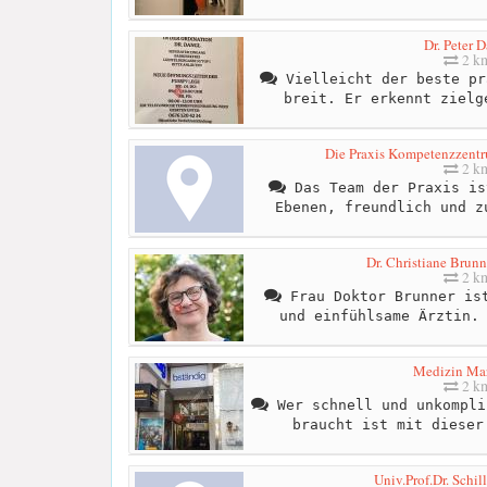
Dr. Peter 
2 k
Vielleicht der beste pr
breit. Er erkennt zielg
Die Praxis Kompetenzzentru
2 k
Das Team der Praxis is
Ebenen, freundlich und z
Dr. Christiane Brunn
2 k
Frau Doktor Brunner ist
und einfühlsame Ärztin.
Medizin Mar
2 k
Wer schnell und unkompli
braucht ist mit dieser
Univ.Prof.Dr. Schil