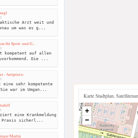
Dangl
m
aktische Arzt weit und
enau um was es g...
m für Sport- und G...
m
t kompetent auf allen
uvorkommend. Die ...
er - Arztpraxis
m
 eine sehr kompetente
 Sie war im Umgan...
Karte Stadtplan, Satellitena
iahilf
m
+
ziert eine Krankmeldung
−
 Praxis sicherl...
linger Martin