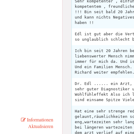
Sehr kompetenter , einfü
kompetentem , freundlich
!!! Bin seit bald 20 Jah
und kann nichts Negative
haben !!
Edl ist gut aber die Ver
so unglaublich schlecht 
Ich bin seit 20 Jahren b
liebenswerter Mensch nim
immer für mich da. Und i
Und ein Familien Mensch.
Richard weiter empfehlen
Dr. Edl ...... ein Arzt,
sehr guter Diagnostiker 
Wohlfühleffekt Also ich 
sind einsame Spitze Viel
Hat eine sehr strenge re
gelaunt,räumlichkeiten s
Informationen
eng,wartezeiten sehr lan
Aktualisieren
bei längeren wartezeiten
dem arzt verlief auf ein