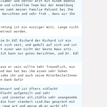
hlsamer und netter Arzt mit einem ebenso
em und schnellem Team bei der Anmeldung
ren samt meiner Familie Patient bei Ihm
s berichten und sehr froh , dass wir Ihn
tretung ist ein einziger Witz. Lange nicht
betreut worden.
eim Dr.Edl Richard der Richard ist ein
mt sich zeit, und gedult auf sich und ist
st einer wen nicht der beste Haus artz.
 Ich kann nur gutes berichten, und Dr. Edl
.
 wie er sein sollte Sehr freundlich, ein
und man hat bei ihm einen sehr hohen
liebe ihn und auch seine MitarbeiterInnen
en Dank dafür
densart und ist öfters schlecht
chlecht aufgeteilt und sehr
g und inventar alt,stühle sehr unangenehm
 die hier standart sind.Das gespräch mit
e raue art und weise ab,er wirkt oft