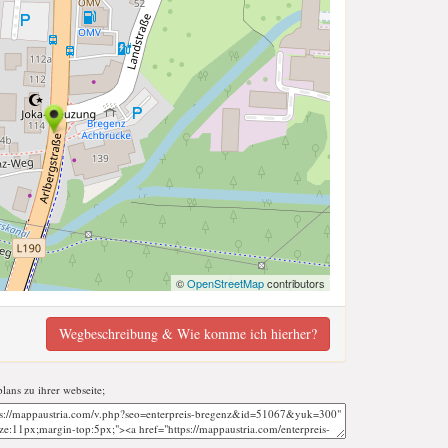
©
OpenStreetMap
contributors
Wegbeschreibung & Wie komme ich hierher?
plans zu ihrer webseite;