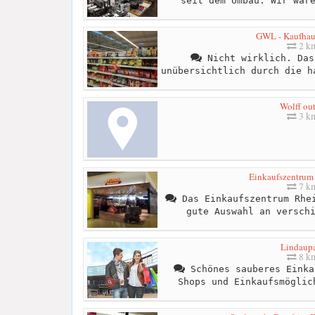
seit dem Umbau. Wir war
GWL - Kaufhau
2 k
Nicht wirklich. Das
unübersichtlich durch die h
Wolff out
3 k
Einkaufszentrum
7 k
Das Einkaufszentrum Rhei
gute Auswahl an versch
Lindaup
8 k
Schönes sauberes Einka
Shops und Einkaufsmöglic