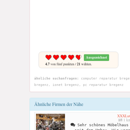
Ausgezeichnet
4.7
von fünf punkten /
21
wählen.
ähnliche suchanfragen:
computer reparatur brege
bregenz, ionet bregenz, pc reparatur bregenz
Ähnliche Firmen der Nähe
XXXLu
1 k
Sehr schönes Möbelhaus 