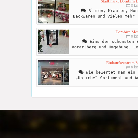
Stadtmarkt Dornbirn 
8 k
Blumen, Kräuter, Hon
Backwaren und vieles mehr 
Dornbirn Me
8 k
Eins der schönsten E
Vorarlberg und Umgebung. L
Einkaufszentrum
8 k
Wie bewertet man ein 
„Übliche“ Sortiment und A