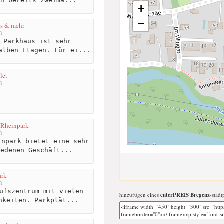
en bereits zweima...
+
−
s & mehr
m
 Parkhaus ist sehr
alben Etagen. Für ei...
let
m
 Rheinpark
m
npark bietet eine sehr
iedenen Geschäft...
ark
m
ufszentrum mit vielen
hinzufügen eines
enterPREIS Bregenz
-stadt
hkeiten. Parkplät...