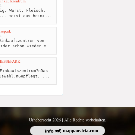
Einkaufszentrum
m
ig, Wurst, Fleisch,
... meist aus heimi...
ssepark
m
inkaufszentren von
eider schon wieder e...
 MESSEPARK
m
Einkaufszentrum?nDas
uswahl.nGepflegt, ...
Urheberrecht 2026 | Alle Rechte vorbehalten.