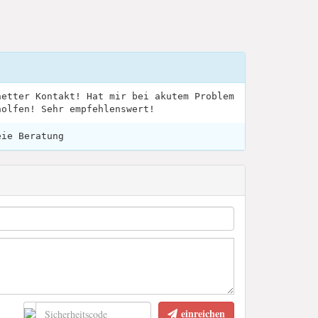
netter Kontakt! Hat mir bei akutem Problem
holfen! Sehr empfehlenswert!
eie Beratung
einreichen