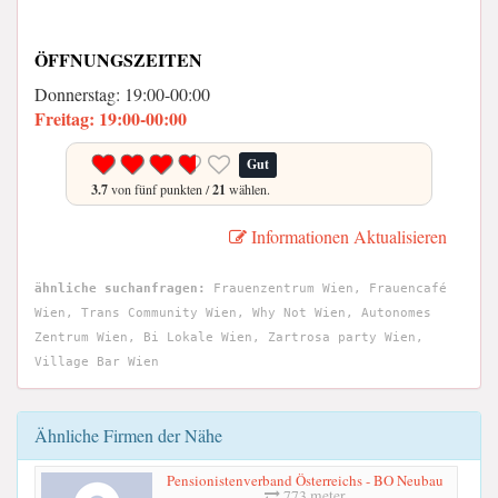
ÖFFNUNGSZEITEN
Donnerstag: 19:00-00:00
Freitag: 19:00-00:00
Gut
3.7
von fünf punkten /
21
wählen.
Informationen Aktualisieren
ähnliche suchanfragen:
Frauenzentrum Wien, Frauencafé
Wien, Trans Community Wien, Why Not Wien, Autonomes
Zentrum Wien, Bi Lokale Wien, Zartrosa party Wien,
Village Bar Wien
Ähnliche Firmen der Nähe
Pensionistenverband Österreichs - BO Neubau
773 meter