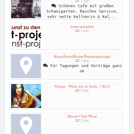
1 km
Schönes Cafè mit großen
Schanigarten. Rasches Service,
sehr nette Kellnerin & Kel...
kunst-projekte
1 km
KunstSozialRaum Brunnenpassage
1 km
Für Tagungen und Vorträge ganz
ok
Vienne - Wien wie es lacht...! Nr.12
2 km
Ducati Club Wien
2 km