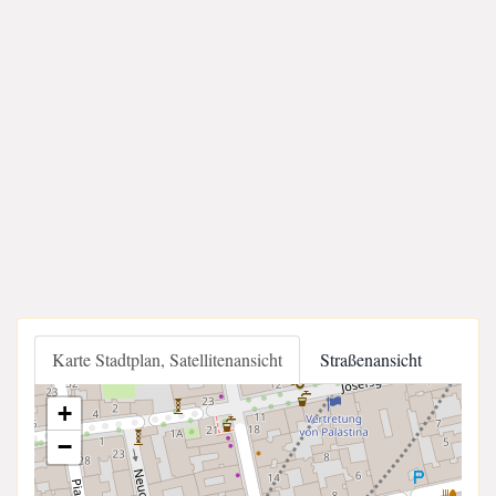
Karte Stadtplan, Satellitenansicht
Straßenansicht
+
−